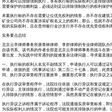
外人都可以排除强制执行，享有执行标的实际权利只是排除强
需要保护的信赖利益，必须达到足以排除强制执行的权利保护
本案执行标的不存在需要让位优先权利的情形，亦不存在建筑
矿业公司尚不存在案涉采矿权名义上的权利，那么，也就不存
权的实际权利，且在贵州银行金沙支行并不存在优先受偿权利
实务要点总结
北京云亭律师事务所唐青林律师、李舒律师的专业律师团队办
自该书系。该书系的作者全部是北京云亭律师事务所战斗在第
要出发，为实践中经常遇到的疑难复杂法律问题，寻求最直接
一、执行标的权利人名实不副情况下，申请执行人可以通过证
申请，依据的是《民事诉讼法》第二百二十七条，因此，此类
同。执行异议审查程序注重效率，侧重形式审查；执行异议之
在执行异议审查程序中，法院往往依据《执行异议和复议规定
行异议，主张排除执行，法院则通过审查不动产是否登记在案
人排除执行的情形，在这些情形中，虽然房屋登记在被执行人
执行异议之诉程序属于诉讼程序，法院遵循实质审查标准，即
为实际权利人的情况下，法院也可能支持其排除执行的申请。