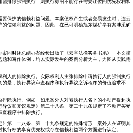
如需排除强制执行，则执行标的不能存在需要让位的优先权利和
需要保护的信赖利益问题。本案债权产生或者交易发生时，连云
护的信赖利益的问题。因此，在已可明确旭东煤矿享有案涉采矿
办案同时还总结办案经验出版了《云亭法律实务书系》，本文摘
选题和写作体例，均以实际发生的案例分析为主，力图从实践需
权利人的排除执行。实际权利人主张排除申请执行人的强制执行
意的是，执行异议审查程序和执行异议之诉程序的价值追求不
否排除执行。例如，如果案外人对被执行人名下的不动产提起执
行异议和复议规定》第二十八条、第二十九条规定了不动产买受
审查程序中排除执行。
定》第二十八条、第二十九条规定的特殊情形，案外人在证明其
对执行标的享有优先权或存在信赖利益两个方面进行认定。