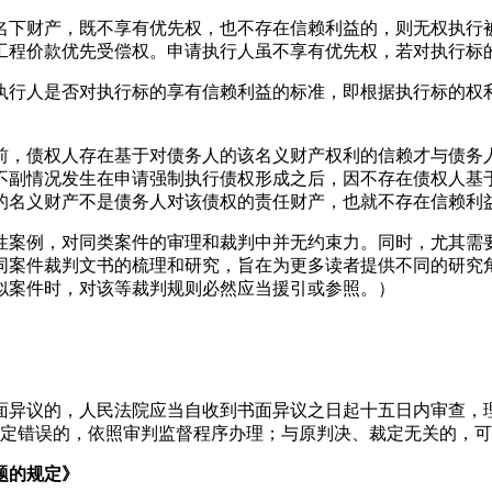
名下财产，既不享有优先权，也不存在信赖利益的，则无权执行
工程价款优先受偿权。申请执行人虽不享有优先权，若对执行标
执行人是否对执行标的享有信赖利益的标准，即根据执行标的权
前，债权人存在基于对债务人的该名义财产权利的信赖才与债务
不副情况发生在申请强制执行债权形成之后，因不存在债权人基
的名义财产不是债务人对该债权的责任财产，也就不存在信赖利
性案例，对同类案件的审理和裁判中并无约束力。同时，尤其需
同案件裁判文书的梳理和研究，旨在为更多读者提供不同的研究
似案件时，对该等裁判规则必然应当援引或参照。）
面异议的，人民法院应当自收到书面异议之日起十五日内审查，
定错误的，依照审判监督程序办理；与原判决、裁定无关的，
题的规定》