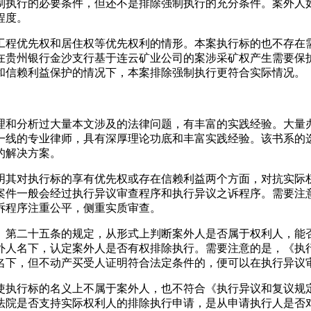
制执行的必要条件，但还不是排除强制执行的充分条件。案外人
程度。
工程优先权和居住权等优先权利的情形。本案执行标的也不存在
在贵州银行金沙支行基于连云矿业公司的案涉采矿权产生需要保
和信赖利益保护的情况下，本案排除强制执行更符合实际情况。
理和分析过大量本文涉及的法律问题，有丰富的实践经验。大量
一线的专业律师，具有深厚理论功底和丰富实践经验。该书系的
的解决方案。
明其对执行标的享有优先权或存在信赖利益两个方面，对抗实际
案件一般会经过执行异议审查程序和执行异议之诉程序。需要注
诉程序注重公平，侧重实质审查。
》第二十五条的规定，从形式上判断案外人是否属于权利人，能
外人名下，认定案外人是否有权排除执行。需要注意的是，《执
名下，但不动产买受人证明符合法定条件的，便可以在执行异议
使执行标的名义上不属于案外人，也不符合《执行异议和复议规
法院是否支持实际权利人的排除执行申请，是从申请执行人是否