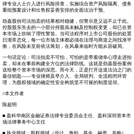
律专业人士介入进行风险排查，实施综合资产风险隔离、债务
重组预案设计和出售权妥善安排的全面法治干预。
劲嘉股份司法拍卖的结果相对稳健，但警示意义远不止于此。
控股股东失去的一小部分持股虽未触及控制权变更，却已在资
本市场上吹响了理性警笛。当司法程序对上市公司股份的处置
日渐常态化，每一位市场主体都必须在法理与商道之间找准平
衡，在风险未至前依法筹划，在风暴来临时方能从容破局。
一句话定论：司法拍卖不可怕，可怕的是带着侥幸心理走进拍
卖，却未在事前构建全方位的法律防线。这就是劲嘉股份案例
送给整个资本市场的深思。而今天，正是打开这道法治之门的
最佳钥匙——专业律师及早介入、全局研判、全流程闭环管
理，为股权领域的确定性安全构筑坚不可摧的制度堤坝。
//本文作者
陈超明
■ 盈科华南区金融证券法律专业委员会主任、盈科深圳资本市
场法律事务中心主任
■ 执业领域：股权领域（设计、激励、基金、融资、并购）、