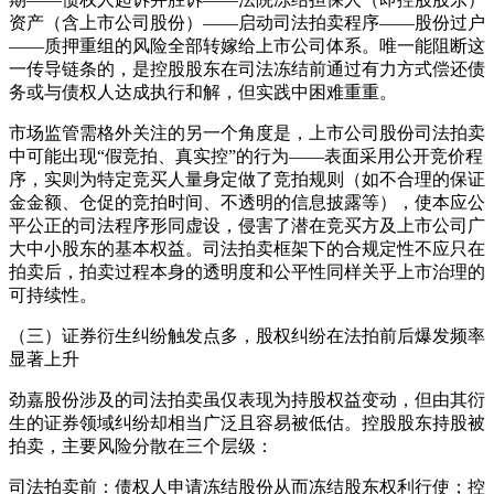
资产（含上市公司股份）——启动司法拍卖程序——股份过户
——质押重组的风险全部转嫁给上市公司体系。唯一能阻断这
一传导链条的，是控股股东在司法冻结前通过有力方式偿还债
务或与债权人达成执行和解，但实践中困难重重。
市场监管需格外关注的另一个角度是，上市公司股份司法拍卖
中可能出现“假竞拍、真实控”的行为——表面采用公开竞价程
序，实则为特定竞买人量身定做了竞拍规则（如不合理的保证
金金额、仓促的竞拍时间、不透明的信息披露等），使本应公
平公正的司法程序形同虚设，侵害了潜在竞买方及上市公司广
大中小股东的基本权益。司法拍卖框架下的合规定性不应只在
拍卖后，拍卖过程本身的透明度和公平性同样关乎上市治理的
可持续性。
（三）证券衍生纠纷触发点多，股权纠纷在法拍前后爆发频率
显著上升
劲嘉股份涉及的司法拍卖虽仅表现为持股权益变动，但由其衍
生的证券领域纠纷却相当广泛且容易被低估。控股股东持股被
拍卖，主要风险分散在三个层级：
司法拍卖前：债权人申请冻结股份从而冻结股东权利行使；控