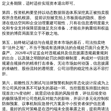
定义务期限，适时适价实现资本退出即可。
第四，投资机构要坚持以动态数据筛选体系深挖真正被拍卖股
权所含危机根源。 提前识别被竞拍上市板面临的隐疾、股价
潜在低估空间和企业治理重建可能性，只有在信息透明度最大
化和专业支持保障层面做足充分准备，才能在并购重组和权益
投资的博弈局面里立于不败之地。
第五，始终铭记诚信与合规是资本市场的基石，司法拍卖绝
非“法外之地”，不当干预或有选择执法的合规处罚面只会更为
森严。 2026年4月证监会对违规减持及信息披露违规裁量规则
的出台，以及随之明朗的处罚比例阶梯制度，构成对一切刻意
规避合规操作的精准打击准备。无论市场如何动荡，信息披露
的准确性、股份流转的透明度、公司治理的稳定性永远不容打
折。
第六，前瞻性压力测试与法律预警机制的常态化设计应成为上
市公司风控体系不可缺失的基础一环。当控股股东持股比例出
现首次1%变动时，就需启动全面的风险排查，评估后续变动
的极限场景对公司危机应对能力的影响，并设计多元化控制权
防御预案、议事机制应急替代方案及中小投资者保护信息通
道。最好的应对策略是在违约端未全面暴露之前，提前商请法