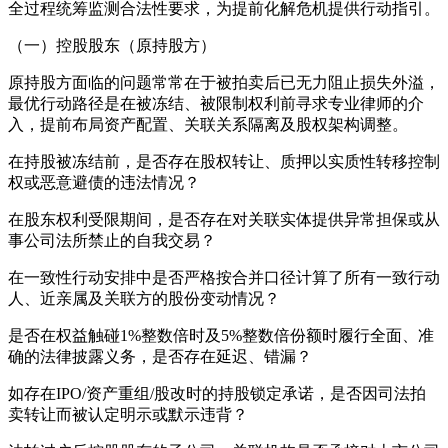
全过程统筹监测合法性要求，为提前化解危机提供行动指引。
（一）控股股东（原持股方）
原持股方面临的问题常常在于被拍卖后已无力阻止损失外溢，
最优行动路径是在被冻结、被限制权利前寻求专业律师的介
入，提前布局资产配置、关联关系隔离及股权架构调整。
在持股被冻结前，是否存在股权转让、质押以实质性转移控制
权或恶意避债的违法情况？
在股东权利受限期间，是否存在对关联实体提供异常担保或从
事公司法所禁止的自我交易？
在一致性行动安排中是否严格按合并口径计算了所有一致行动
人、近亲属及关联方的股份变动情况？
是否在权益触碰1%整数倍时及5%整数倍份额时履行全面、准
确的法律披露义务，是否存在延迟、错漏？
如存在IPO/资产重组/股改时的持股锁定承诺，是否因司法拍
卖转让而被认定明示或默示违背？