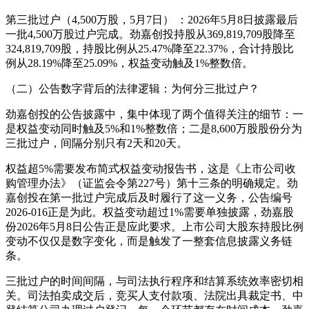
第三批过户（4,500万股，5月7日） ：2026年5月8日披露最后
一批4,500万股过户完成。劲嘉创投持股从369,819,709股降至
324,819,709股，持股比例从25.47%降至22.37%，合计持股比
例从28.19%降至25.09%，权益变动触及1%整数倍。
（二）公告数字背后的法律逻辑：为何分三批过户？
劲嘉创投的公告披露中，集中体现了两个值得关注的细节：一
是权益变动同时触及5%和1%整数倍；二是8,600万股股份分为
三批过户，间隔分别只有2天和20天。
权益超5%需要发布简式权益变动报告书，这是《上市公司收
购管理办法》（证监会令第227号）第十三条的明确规定。劲
嘉创投在第一批过户完成后及时履行了这一义务，公告编号
2026-016正是为此。权益变动超过1%需要单独披露，劲嘉股
份2026年5月8日公告正是应此要求。上市公司大股东持股比例
变动不仅仅是数字变化，而是触发了一整套信息披露义务链
条。
三批过户的时间间隔，与司法执行程序和结算系统效率密切相
关。司法拍卖成交后，竞买人支付款项、法院出具裁定书、中