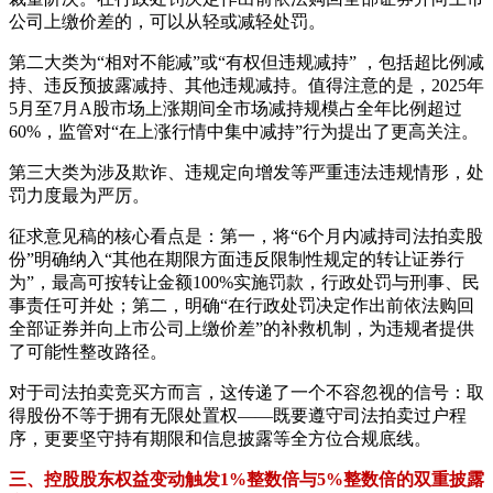
公司上缴价差的，可以从轻或减轻处罚。
第二大类为“相对不能减”或“有权但违规减持” ，包括超比例减
持、违反预披露减持、其他违规减持。值得注意的是，2025年
5月至7月A股市场上涨期间全市场减持规模占全年比例超过
60%，监管对“在上涨行情中集中减持”行为提出了更高关注。
第三大类为涉及欺诈、违规定向增发等严重违法违规情形，处
罚力度最为严厉。
征求意见稿的核心看点是：第一，将“6个月内减持司法拍卖股
份”明确纳入“其他在期限方面违反限制性规定的转让证券行
为”，最高可按转让金额100%实施罚款，行政处罚与刑事、民
事责任可并处；第二，明确“在行政处罚决定作出前依法购回
全部证券并向上市公司上缴价差”的补救机制，为违规者提供
了可能性整改路径。
对于司法拍卖竞买方而言，这传递了一个不容忽视的信号：取
得股份不等于拥有无限处置权——既要遵守司法拍卖过户程
序，更要坚守持有期限和信息披露等全方位合规底线。
三、控股股东权益变动触发1%整数倍与5%整数倍的双重披露