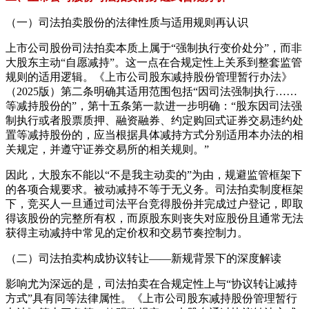
（一）司法拍卖股份的法律性质与适用规则再认识
上市公司股份司法拍卖本质上属于“强制执行变价处分”，而非
大股东主动“自愿减持”。这一点在合规定性上关系到整套监管
规则的适用逻辑。《上市公司股东减持股份管理暂行办法》
（2025版）第二条明确其适用范围包括“因司法强制执行……
等减持股份的”，第十五条第一款进一步明确：“股东因司法强
制执行或者股票质押、融资融券、约定购回式证券交易违约处
置等减持股份的，应当根据具体减持方式分别适用本办法的相
关规定，并遵守证券交易所的相关规则。”
因此，大股东不能以“不是我主动卖的”为由，规避监管框架下
的各项合规要求。被动减持不等于无义务。司法拍卖制度框架
下，竞买人一旦通过司法平台竞得股份并完成过户登记，即取
得该股份的完整所有权，而原股东则丧失对应股份且通常无法
获得主动减持中常见的定价权和交易节奏控制力。
（二）司法拍卖构成协议转让——新规背景下的深度解读
影响尤为深远的是，司法拍卖在合规定性上与“协议转让减持
方式”具有同等法律属性。《上市公司股东减持股份管理暂行