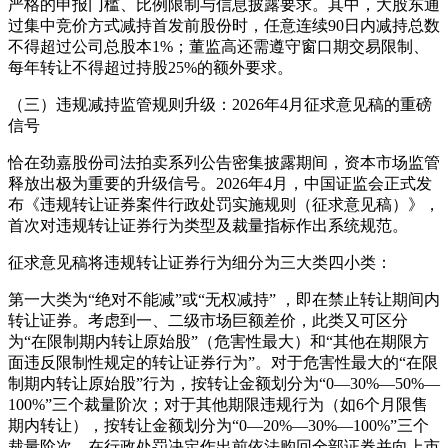
严格的申报门槛、比例限制与信息披露要求。其中，大股东通
过集中竞价方式减持首发前股份时，任意连续90日内减持总数
不得超过公司总股本1%；董监高还需遵守窗口期交易限制、
每年转让不得超过持股25%的额外要求。
（三）违规减持监管规则升级：2026年4月征求意见稿的重磅
信号
恰在劲嘉股份司法拍卖系列公告密集披露期间，资本市场监管
释放出极为重要的升级信号。2026年4月，中国证监会正式发
布《违规转让证券案件行政处罚实施规则（征求意见稿）》，
首次对违规转让证券行为类型及裁量指标作出系统规范。
征求意见稿将违规转让证券行为细分为三大类四小类：
第一大类为“绝对不能减”或“无权减持” ，即在禁止转让期间内
转让证券。考虑到一、二级市场巨额差价，此类又可区分
为“在限制期内转让原始股”（危害性最大）和“其他在期限方
面违反限制性规定的转让证券行为”。对于危害性最大的“在限
制期内转让原始股”行为，按转让金额划分为“0—30%—50%—
100%”三个裁量阶次；对于其他期限违规行为（如6个月限售
期内转让），按转让金额划分为“0—20%—30%—100%”三个
裁量阶次。在行政处罚决定作出前依法购回全部证券并向上市