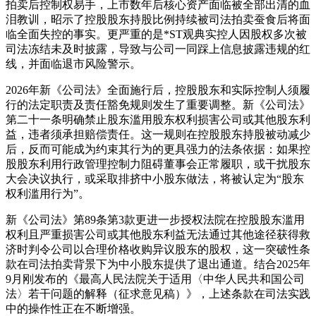
拍卖后控制权易手，上市数年后核心资产面临被全部出清的血
泪教训，昭示了控股股东持股比例持续被司法拍卖蚕食后将面
临全面失控的事实。更严重的是*ST观典实控人因股权多次被
司法冻结未及时披露，导致与公司一同踩上信息披露违规的红
线，并面临退市风险警示。
2026年新《公司法》全面施行后，控股股东和实际控制人须履
行的法定职责及责任豁免规则发生了重要调整。新《公司法》
第二十一条明确禁止股东滥用股东权利损害公司或其他股东利
益，违者须承担赔偿责任。这一规则在控股股东持股被动减少
后，反而可能成为约束其行为的更具强力的法条依据：如果控
股股东利用行政管理控制力阻碍董事会正常履职，或干扰股东
大会决议执行，或采取排挤中小股东做法，将被认定为“股东
权利滥用行为”。
新《公司法》第89条第3款更进一步授权法院在控股股东滥用
权利且严重损害公司或其他股东利益无法通过其他途径获得救
济时判令公司以合理价格收购异议股东的股权，这一突破性条
款在司法拍卖背景下为中小股东提供了退出通道。结合2025年
9月刚发布的《最高人民法院关于适用〈中华人民共和国公司
法〉若干问题的解释（征求意见稿）》，上述条款在司法实践
中的操作性正在不断增强。