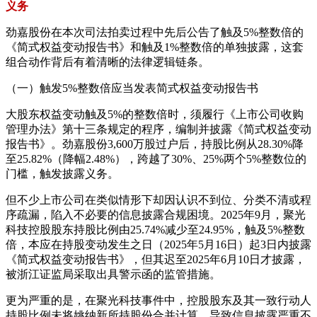
义务
劲嘉股份在本次司法拍卖过程中先后公告了触及5%整数倍的
《简式权益变动报告书》和触及1%整数倍的单独披露，这套
组合动作背后有着清晰的法律逻辑链条。
（一）触发5%整数倍应当发表简式权益变动报告书
大股东权益变动触及5%的整数倍时，须履行《上市公司收购
管理办法》第十三条规定的程序，编制并披露《简式权益变动
报告书》。劲嘉股份3,600万股过户后，持股比例从28.30%降
至25.82%（降幅2.48%），跨越了30%、25%两个5%整数位的
门槛，触发披露义务。
但不少上市公司在类似情形下却因认识不到位、分类不清或程
序疏漏，陷入不必要的信息披露合规困境。2025年9月，聚光
科技控股股东持股比例由25.74%减少至24.95%，触及5%整数
倍，本应在持股变动发生之日（2025年5月16日）起3日内披露
《简式权益变动报告书》，但其迟至2025年6月10日才披露，
被浙江证监局采取出具警示函的监管措施。
更为严重的是，在聚光科技事件中，控股股东及其一致行动人
持股比例未将姚纳新所持股份合并计算，导致信息披露严重不