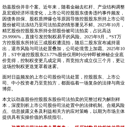
劲嘉股份并非个案。近年来，随着金融去杠杆、产业结构调整
及宏观经济环境变化，上市公司控股股东债务违约事件频发，
因债务担保、股权质押爆仓等原因导致控股股东所持上市公司
股份被司法冻结乃至司法拍卖的情形屡见不鲜。2025年10月，
精艺股份控股股东所持全部股份被司法拍卖，占比高达
29.9996%，直接引发控制权易手的风险。2025年9月，*ST万
方控股股东所持近三成股权遭流拍，随后二股东宣布减持退
出，退市风险与司法处置叠加，公司处境雪上加霜。2025年10
月，ST中迪控股股东23.77%股份仅用时6分钟即被神秘企业底
价竞得，控制权变更几成定局，而竞拍方成立仅三个月，更让
这场控制权更迭笼罩着迷雾。
面对日益频发的上市公司股份司法处置，控股股东、上市公
司、中小投资者乃至竞拍方，都面临着一场复杂的法律与商业
博弈。
本文以劲嘉股份控股股东股份司法拍卖的完整过程为解剖样
本，深度剖析上市公司股份司法处置中的法律机制、合规风险
点、信息披露义务及利益相关方的应对策略，以期为市场主体
提供具有实操价值的系统指引。