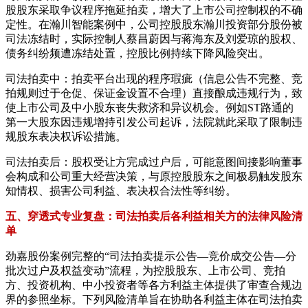
股股东采取争议程序拖延拍卖，增大了上市公司控制权的不确
定性。在瀚川智能案例中，公司控股股东瀚川投资部分股份被
司法冻结时，实际控制人蔡昌蔚因与蒋海东及刘爱琼的股权、
债务纠纷频遭冻结处置，控股比例持续下降风险突出。
司法拍卖中：拍卖平台出现的程序瑕疵（信息公告不完整、竞
拍规则过于仓促、保证金设置不合理）直接酿成违规行为，致
使上市公司及中小股东丧失救济和异议机会。例如ST路通的
第一大股东因违规增持引发公司起诉，法院就此采取了限制违
规股东表决权诉讼措施。
司法拍卖后：股权受让方完成过户后，可能意图间接影响董事
会构成和公司重大经营决策，与原控股股东之间极易触发股东
知情权、损害公司利益、表决权合法性等纠纷。
五、穿透式专业复盘：司法拍卖后各利益相关方的法律风险清
单
劲嘉股份案例完整的“司法拍卖提示公告—竞价成交公告—分
批次过户及权益变动”流程，为控股股东、上市公司、竞拍
方、投资机构、中小投资者等各方利益主体提供了审查合规边
界的参照坐标。下列风险清单旨在协助各利益主体在司法拍卖