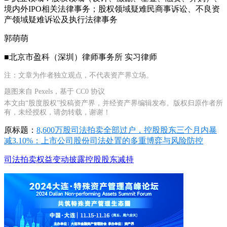
境内外IPO相关法律事务；股权领域疑难民商事诉讼、不良资
产领域疑难诉讼及执行法律事务
郭萌萌
■北京市盈科（深圳）律师事务所 实习律师
注：文章为作者独立观点，不代表资产界立场。
题图来自 Pexels，基于 CC0 协议
本文由“股度股权”投稿资产界，并经资产界编辑发布。版权归原作者所
有，未经授权，请勿转载，谢谢！
原标题：
8,600万股司法拍卖全部过户，控股股东三个月内暴
减3.10%：上市公司股份司法处置的多重博弈与风险防控
司法拍卖
权益变动披露
控股股东减持