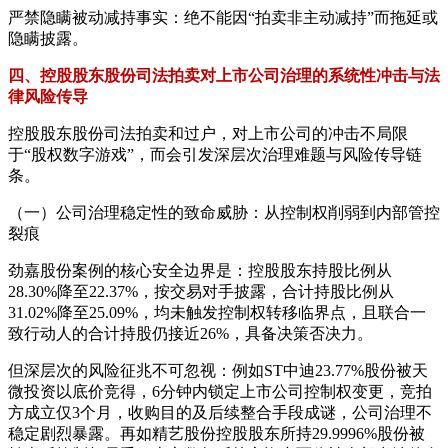
严禁隐瞒被动减持事实：绝不能因“拍卖非主动减持”而拖延或
隐瞒披露。
四、控股股东股份司法拍卖对上市公司治理的系统性冲击与法
律风险传导
控股股东股份司法拍卖和过户，对上市公司的冲击不局限
于“股权数字游戏”，而会引发深层次治理难题与风险传导链
条。
（一）公司治理稳定性的致命威胁：从控制权削弱到内部管控
裂痕
劲嘉股份案例的核心安全边界是：控股股东持股比例从
28.30%降至22.37%，按交易对手披露，合计持股比例从
31.02%降至25.09%，均未触发控制权转移临界点，且联合一
致行动人的合计持股仍接近26%，具备决策否决力。
但深层次的风险征兆不可忽视：例如ST中迪23.77%股份被天
微投资以底价竞得，6分钟内锁定上市公司控制权变更，竞拍
方成立仅3个月，收购目的及后续整合手段成谜，公司治理不
稳定剧烈暴露。再如精艺股份控股股东所持29.9996%股份被