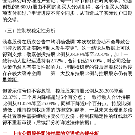
登结算公司办理过户登记，每一个环节都存在时间成本。劲嘉
创投的8,600万股由不同的竞买人分别竞得，各个竞买人的款
项支付和过户申请进度不完全同步，从而造成了实际过户日期
的交错。
（三）控制权稳定性分析
劲嘉股份在历次公告中均明确强调“本次权益变动不会导致公
司控股股东及实际控制人发生变更”。这一结论从数据上可以
得到支撑：劲嘉创投持股比例从28.30%降至22.37%，加上一
致行动人世纪运通持有2.72%，合计仍达25.09%，对公司经营
决策仍然具有实质性影响力。控制权稳定的背后是股权分散度
存在较大缓冲空间——第二大股东持股比例与控股股东仍有明
显差距。
但警示信号也不容忽视：控股股东持股比例从28.30%降至
22.37%，三个月内降幅超过5个百分点；一致行动人合计持股
比例从31.02%降至25.09%，同样下降近6个百分点。持股比例
越低，维持控制权所需的防御空间越窄。一旦未来出现更多债
务处置事件需要继续拍卖公司股份，控制权稳定性的红线就不
得不重新审视（后续部分将详述法律依据）。
二、上市公司股份司法拍卖的穿透式合规分析