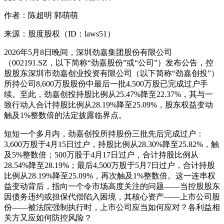
作者：陈超明 郭萌萌
来源：股度股权（ID：laws51）
2026年5月8日晚间，深圳劲嘉集团股份有限公司
（002191.SZ，以下简称“劲嘉股份”或“公司”）发布公告，控
股股东深圳市劲嘉创业投资有限公司（以下简称“劲嘉创投”）
所持公司8,600万股股份中最后一批4,500万股已完成过户手
续。至此，劲嘉创投持股比例从25.47%降至22.37%，其与一
致行动人合计持股比例从28.19%降至25.09%，股东权益变动
触及1%整数倍的法定披露临界点。
短短一个多月内，劲嘉创投所持股份三批先后完成过户：
3,600万股于4月15日过户，持股比例从28.30%降至25.82%，触
及5%整数倍；500万股于4月17日过户，合计持股比例从
28.54%降至28.19%；最后4,500万股于5月7日过户，合计持股
比例从28.19%降至25.09%，再次触及1%整数倍。这一连串权
益变动背后，指向一个令市场高度关注的问题——当控股股东
因债务违约或担保代偿陷入困境，其核心资产——上市公司股
份——被法院强制执行时，上市公司应当如何应对？各利益相
关方又应如何防控风险？