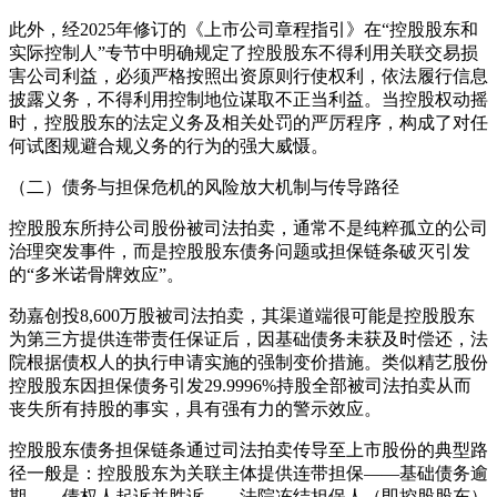
此外，经2025年修订的《上市公司章程指引》在“控股股东和
实际控制人”专节中明确规定了控股股东不得利用关联交易损
害公司利益，必须严格按照出资原则行使权利，依法履行信息
披露义务，不得利用控制地位谋取不正当利益。当控股权动摇
时，控股股东的法定义务及相关处罚的严厉程序，构成了对任
何试图规避合规义务的行为的强大威慑。
（二）债务与担保危机的风险放大机制与传导路径
控股股东所持公司股份被司法拍卖，通常不是纯粹孤立的公司
治理突发事件，而是控股股东债务问题或担保链条破灭引发
的“多米诺骨牌效应”。
劲嘉创投8,600万股被司法拍卖，其渠道端很可能是控股股东
为第三方提供连带责任保证后，因基础债务未获及时偿还，法
院根据债权人的执行申请实施的强制变价措施。类似精艺股份
控股股东因担保债务引发29.9996%持股全部被司法拍卖从而
丧失所有持股的事实，具有强有力的警示效应。
控股股东债务担保链条通过司法拍卖传导至上市股份的典型路
径一般是：控股股东为关联主体提供连带担保——基础债务逾
期——债权人起诉并胜诉——法院冻结担保人（即控股股东）