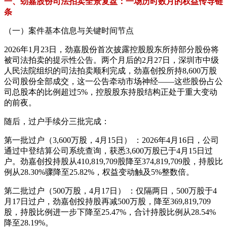
一、劲嘉股份司法拍卖全景复盘：一场历时数月的权益传导链
条
（一）案件基本信息与关键时间节点
2026年1月23日，劲嘉股份首次披露控股股东所持部分股份将
被司法拍卖的提示性公告。两个月后的2月27日，深圳市中级
人民法院组织的司法拍卖顺利完成，劲嘉创投所持8,600万股
公司股份全部成交，这一公告牵动市场神经——这些股份占公
司总股本的比例超过5%，控股股东持股结构正处于重大变动
的前夜。
随后，过户手续分三批完成：
第一批过户（3,600万股，4月15日） ：2026年4月16日，公司
通过中登结算公司系统查询，获悉3,600万股已于4月15日过
户。劲嘉创投持股从410,819,709股降至374,819,709股，持股比
例从28.30%骤降至25.82%，权益变动触及5%整数倍。
第二批过户（500万股，4月17日） ：仅隔两日，500万股于4
月17日过户，劲嘉创投持股再减500万股，降至369,819,709
股，持股比例进一步下降至25.47%，合计持股比例从28.54%
降至28.19%。