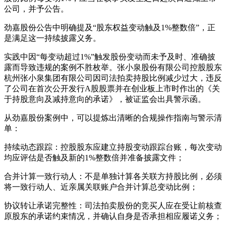
公司，并予公告。
劲嘉股份公告中明确提及“股东权益变动触及1%整数倍”，正
是满足这一持续披露义务。
实践中因“每变动超过1%”触发股份变动而未予及时、准确披
露而导致违规的案例不胜枚举。张小泉股份有限公司控股股东
杭州张小泉集团有限公司因司法拍卖持股比例减少过大，违反
了公司在首次公开发行A股股票并在创业板上市时作出的《关
于持股意向及减持意向的承诺》，被证监会出具警示函。
从劲嘉股份案例中，可以提炼出清晰的合规操作指南与警示清
单：
持续动态跟踪：控股股东应建立持股变动跟踪台账，每次变动
均应评估是否触及新的1%整数倍并准备披露文件；
合并计算一致行动人：不是单独计算各关联方持股比例，必须
将一致行动人、近亲属关联账户合并计算总变动比例；
协议转让承诺完整性：司法拍卖股份的竞买人应在受让前核查
原股东的承诺约束情况，并确认自身是否承担相应履诺义务；