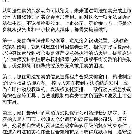
从司法拍卖的兴起动向可以预见，未来通过司法拍卖完成上市
公司大股权转让的实践会更加普遍。面对这么一项无法回避的
法律生态，不论是控股股东、上市公司、竞价参与方，还是众
多机构投资者和中小投资人群体，都需要提前做到：
第一，完善商事法律风控体系，避免拖入被动处置。 投融资
决策初始期，就同时建立针对因债券违约、担保扩张等复杂利
益冲突因素导致核心股票资产被意外执行的防火墙，提前通过
专业律师安排梳理股东权利保障与外部债权平衡切割的相关制
度，优先排除可能导致控股权无意被甩卖的困境。
第二，抓住司法拍卖的信息披露程序合规关键窗口，精准制定
阶段性权益防御方案。 控股股东在接到司法冻结通知时，应
当立即推动股权重构、表决权委托安排、一致行动人紧急协调
等综合保障工具，合法地限制拍卖失控的负面影响波及上市公
司本身。
第三，设计最合理的竞拍方式以保证公司治理长远稳定。 对
竞拍入局方而言，必须以充分调研的态度掌握公司法、证券
法、交易所自律规则及证监会规章等多层级的复杂约束条件，
在进入司法拍卖程序全程合规维护之下取得底线承诺，遵守法