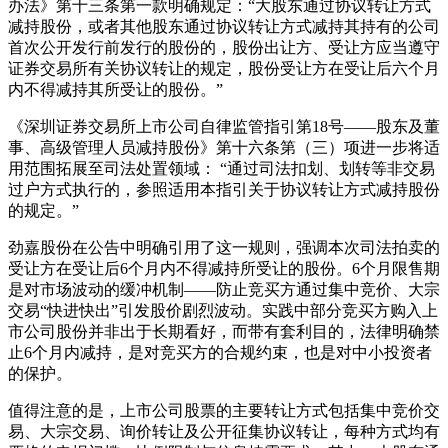
办法》第十三条第一款明确规定：“大股东通过协议转让方式
减持股份，或者其他股东通过协议转让方式减持其持有的公司
首次公开发行前发行的股份的，股份出让方、受让方应当遵守
证券交易所有关协议转让的规定，股份受让方在受让后六个月
内不得减持其所受让的股份。”
《深圳证券交易所上市公司自律监管指引第18号——股东及董
事、高级管理人员减持股份》第十六条第（三）项进一步将适
用范围拓展至司法处置领域： “通过司法扣划、划转等非交易
过户方式执行的，参照适用本指引关于协议转让方式减持股份
的规定。”
劲嘉股份在公告中明确引用了这一规则，强调本次司法拍卖的
受让方在受让后6个月内不得减持所受让的股份。6个月限售期
是对市场波动的缓冲机制——防止竞买方通过集中竞价、大宗
交易“快进快出”引发股价剧烈波动。实践中部分竞买方购入上
市公司股份并非出于长期看好，而带有套利目的，法律明确禁
止6个月内减持，是对竞买方的合规约束，也是对中小投资者
的保护。
值得注意的是，上市公司股票的主要转让方式包括集中竞价交
易、大宗交易、询价转让及公开征集协议转让，每种方式均有