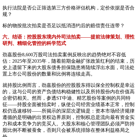
执行法院是否公正筛选第三方价格评估机构，定价依据是否合
规？
标的物按批次拍卖是否足以抵消违约后的赔偿责任连带？
六、结语：控股股东境内外司法拍卖——提前法律策划、理性
研判、精细化管控的科学范式
劲嘉股份8,600万股司法拍卖案例反映出的趋势绝对不容低
估：2025年至2035年，随着前期金融扩张政策红利的结束，历
史上遗留下来的大股东债务担保隐患将陆续浮出水面，司法处
置上市公司股份的数量和比例将连续走高。
就持股比例而言，劲嘉股份的控股股东得以保全控制权是幸运
的，这与公司的资产负债结构稳健性以及所持股份内在价值高
企密切相关。然而，参透ST中迪、精艺股份等案例的共同特
征——持股全面被拍卖时，纵使公司经营业绩基本正常，控制
权仍迅速移转——所揭示的深层次逻辑是：资本市场经济规律
遵循的是明确的出资权边界原则，控制权总是流向最有资金实
力和成本竞争力的竞买人。大股东和核心管理团队必须严防持
股比例不断被蚕食，否则只会被系统排除在整体利益格局之
外。