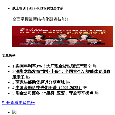
线上培训｜ABS+REITs实战全体系
全面掌握最新结构化融资技能！
文章热榜
1
实测年利率3%！大厂现金贷也现资产荒？
热
2
深圳龙岗发布“龙虾十条”：全国首个AI智能体专项政
策来了
热
3
两家头部助贷起诉分期商城
热
4
中国金融科技进化图谱（2021-2025）
热
5
消金公司窝冬：“瘦身”应变，守盈亏平衡点
热
打开查看更多热榜