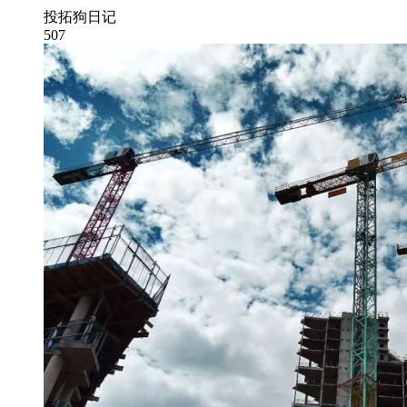
投拓狗日记
507