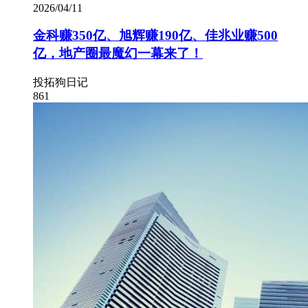
2026/04/11
金科赚350亿、旭辉赚190亿、佳兆业赚500
亿，地产圈最魔幻一幕来了！
投拓狗日记
861