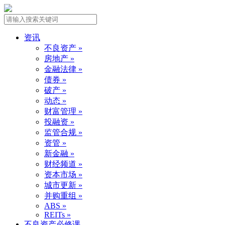
资讯
不良资产 »
房地产 »
金融法律 »
债券 »
破产 »
动态 »
财富管理 »
投融资 »
监管合规 »
资管 »
新金融 »
财经频道 »
资本市场 »
城市更新 »
并购重组 »
ABS »
REITs »
不良资产必修课