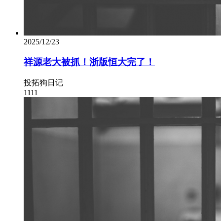
2025/12/23
祥源老大被抓！浙版恒大完了！
投拓狗日记
1111