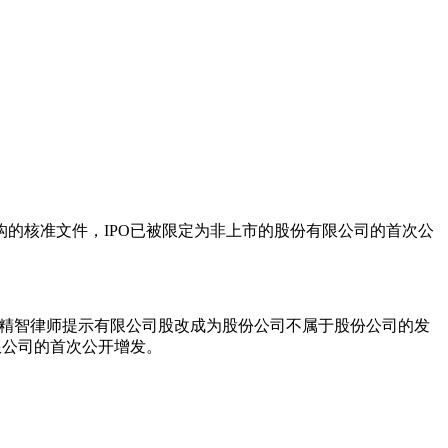
的核准文件，IPO已被限定为非上市的股份有限公司的首次公
齐精智律师提示有限公司股改成为股份公司不属于股份公司的发
限公司的首次公开增发。