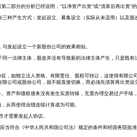
第二部分的分析已经说明，“以净资产出资”或“清算后再出资”
有三种产生方式：发起设立、募集设立（实际从未适用）以及股
，与发起设立一个新股份公司的效果相似。
于同一法律主体，股改并没有导致新的法律主体产生，只是既有法
质特征，如独立法人资格、有限责任、股权可转让，这使得有限公
有限公司或股份公司，就不能直接切换，而必须先清算再出资设
债务。资产和债权债务没有发生实质转移，无需办理交易过户手续
项，从而使得业绩连续计算成为可能。
市才需要发起人协议。
，应当符合《中华人民共和国公司法》规定的条件和经国务院批