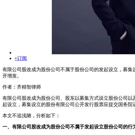
+订阅
有限公司股改成为股份公司不属于股份公司的发起设立，募集
开增发。
作者：齐精智律师
有限公司股改成为股份公司、股东以募集方式设立股份公司以及
起设立，募集设立的股份有限公司公开发行股票应提交国务院证
本文不追浅陋，分析如下：
一、有限公司股改成为股份公司不属于发起设立股份公司的行