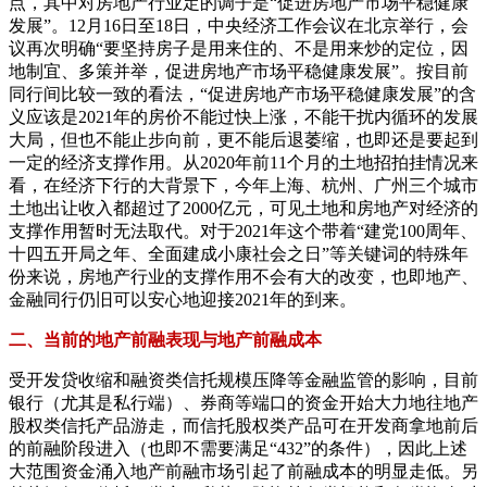
点，其中对房地产行业定的调子是“促进房地产市场平稳健康
发展”。12月16日至18日，中央经济工作会议在北京举行，会
议再次明确“要坚持房子是用来住的、不是用来炒的定位，因
地制宜、多策并举，促进房地产市场平稳健康发展”。按目前
同行间比较一致的看法，“促进房地产市场平稳健康发展”的含
义应该是2021年的房价不能过快上涨，不能干扰内循环的发展
大局，但也不能止步向前，更不能后退萎缩，也即还是要起到
一定的经济支撑作用。从2020年前11个月的土地招拍挂情况来
看，在经济下行的大背景下，今年上海、杭州、广州三个城市
土地出让收入都超过了2000亿元，可见土地和房地产对经济的
支撑作用暂时无法取代。对于2021年这个带着“建党100周年、
十四五开局之年、全面建成小康社会之日”等关键词的特殊年
份来说，房地产行业的支撑作用不会有大的改变，也即地产、
金融同行仍旧可以安心地迎接2021年的到来。
二、当前的地产前融表现与地产前融成本
受开发贷收缩和融资类信托规模压降等金融监管的影响，目前
银行（尤其是私行端）、券商等端口的资金开始大力地往地产
股权类信托产品游走，而信托股权类产品可在开发商拿地前后
的前融阶段进入（也即不需要满足“432”的条件），因此上述
大范围资金涌入地产前融市场引起了前融成本的明显走低。另