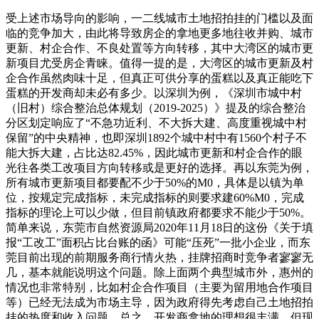
受上述市场导向的影响，一二线城市土地招拍挂的门槛以及面
临的竞争加大，由此将导致房企的拿地更多地往收并购、城市
更新、村企合作、不良处置等方向转移，其中大湾区的城市更
新项目尤受房企青睐。值得一提的是，大湾区的城市更新及村
企合作虽然肉味十足，但真正可供分享的蛋糕以及真正能吃下
蛋糕的开发商却未必有多少。以深圳为例，《深圳市城中村
（旧村）综合整治总体规划（2019-2025）》提及的综合整治
分区划定响应了“不急功近利、不大拆大建、高度重视城中村
保留”的中央精神，也即深圳1892个城中村中有1560个村子不
能大拆大建，占比达82.45%，因此城市更新和村企合作的眼
光往各类工改项目方向转移或是更好的选择。再以东莞为例，
所有城市更新项目都要配不少于50%的M0，具体是以镇为单
位，按规定完成指标，未完成指标的则要求建60%M0，完成
指标的理论上可以少做，但目前镇政府都要求不能少于50%。
简单来说，东莞市自然资源局2020年11月18日的这份《关于填
报“工改工”面积占比台账的函》可能“压死”一批小企业，而东
莞目前出现的前期服务商行情火热，挂牌招商时竞争者寥寥无
几，基本就能说明这个问题。除上面两个典型城市外，惠州的
情况也非常特别，比如村企合作项目（主要为留用地合作项目
等）已经无法成为市场主导，因为政府得先考虑自己土地招拍
挂的热度和收入问题。总之，开发商拿地的理想很丰满，但现