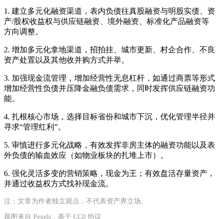
1. 建立多元化融资渠道，表内负债往真股融资与明股实债、资
产/股权收益权与供应链融资、境外融资、标准化产品融资等
方向调整。
2. 增加多元化拿地渠道，招拍挂、城市更新、村企合作、不良
资产处置以及其他收并购方式并举。
3. 加强现金流管理，增加经营性无息杠杆，如通过商票等形式
增加经营性负债并压降金融负债需求，同时发挥供应链融资功
能。
4. 扎根核心市场，选择目标省份和城市下沉，优化管理半径并
寻求“管理红利”。
5. 审慎进行多元化战略，有效发挥非房主体的融资功能以及表
外负债的输血效应（如物业板块的扎堆上市）。
6. 强化灵活多变的营销策略，现金为王；有效盘活存量资产，
并通过收益权方式找补现金流。
注：文章为作者独立观点，不代表资产界立场。
题图来自 Pexels，基于 CC0 协议