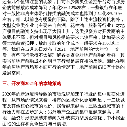
还有几个值得注意的现象，目前不少国央企金控平台对百强房
企的前融放款成本降到了年化8%-12%左右，一些银行在年底
对一般性非房主体带抵押类的融资成本也降到了年化8%-10%
左右，相比以前也有明显的下降。除了上述主流投资机构外，
大型实业类企业（主要来自白酒、花生油、服装等行业）对地
产项目的融资支持出现了大幅上升，这类投资方对开发商的主
体要求不高，但对项目和风控措施要求比较严格，比如要求必
须土地前置抵押，放款收取的年化成本一般要求在15%以上
等。我们在12月16日发布《2021：地产前融的“大年”》一文
后，有些同行觉得不太能理解各类资金对地产前融的看好，其
实当前地产前融成本的明显下行就是最直接的反映。因此在明
年的房地产市场基本面可行的情况下，地产前融仍旧有十足的
发展空间。
三、开发商2021年的拿地策略
2020年的新冠疫情导致的市场洗牌加速了行业的集中度变化进
程，从市场的情况来看，楼市的区域分化更加明显，一二线城
市及其他核心城市的地价、房价越来越高，三四五线城市的下
行压力却在逐步加大；另外地产企业的集中度越来越高，拿
地、融资所涉资源越来越向头部或实力型房企靠拢，中小房企
面临的生存和竞争压力与日俱增。