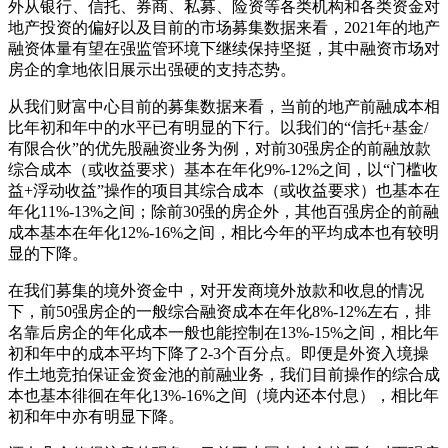
外从银行、信托、券商、私募、险资等各类机构和各类资金对
地产投资的偏好以及目前的市场募集数据来看，2021年的地产
融资体量有望在强监管环境下继续保持坚挺，其中融资市场对
房企的拿地依旧展示出强硬的支持态势。
从我们财富中心目前的募集数据来看，当前的地产前融成本相
比年初和年中的水平已有明显的下行。以我们的“信托+基金/
有限合伙”的优先股融资业务为例，对前30强房企的前融放款
综合成本（或收益要求）基本在年化9%-12%之间，以“门槛收
益+浮动收益”操作的项目其综合成本（或收益要求）也基本在
年化11%-13%之间；除前30强的房企外，其他百强房企的前融
成本基本在年化12%-16%之间，相比今年的平均成本也有较明
显的下降。
在我们募集的境外资金中，对开发商境外放款和收息的情况
下，前50强房企的一般综合融资成本在年化8%-12%左右，排
名靠后房企的年化成本一般也能控制在13%-15%之间，相比年
初和年中的成本平均下降了2-3个百分点。即便是外资入境操
作土地竞拍保证金资金池的前融业务，我们目前操作的综合成
本也基本徘徊在年化13%-16%之间（境内还本付息），相比年
初和年中亦有明显下降。