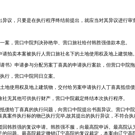
出异议，只要是在执行程序终结前提出，就应当对其异议进行审
纠纷一案，营口中院判决孙艳华、营口旅社给付韩胜强借款本息。
申请拍卖本案被执行人营口旅社名下的土地使用权及地上建筑物
配申请书》申请参与分配另案丁喜真的申请执行案款，但营口中院
申请执行，营口中院同日立案。
下的土地使用权及地上建筑物，交付给另案申请执行人丁喜真抵偿
口旅社无其他可供执行财产，营口中院裁定终结本次执行程序。
，以物抵债给丁喜真的执行问题，向营口中院提出书面异议。营口
喜真案件执行标的物已执行完毕,故其提出的执行异议，不符合执
驳回韩胜强的复议申请。韩胜强不服，向最高院申诉。最高院认
足的问题。最高院裁定撤销辽宁高院的复议裁定，本案由辽宁高