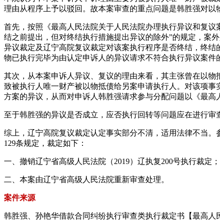
理由从程序上予以驳回。故本案审查的重点问题是韩胜强对以
首先，按照《最高人民法院关于人民法院办理执行异议和复议
结之前提出，但对终结执行措施提出异议的除外”的规定，案
异议裁定及辽宁高院复议裁定对该案执行程序是否终结，终结
物已执行完毕为由认定申诉人的异议请求不符合执行异议案件
其次，从本案申诉人异议、复议的理由来看，其主张曾在以物抵
致被执行人唯一财产被以物抵债给另案申请执行人。对该项事
方案的异议，从而对申诉人韩胜强请求参与分配问题以《最高
至于韩胜强的异议是否成立，应否执行回转等问题应在进行审
综上，辽宁高院复议裁定认定事实部分不清，适用法律不当。
129条规定，裁定如下：
一、撤销辽宁省高级人民法院（2019）辽执复200号执行裁定；
二、本案由辽宁省高级人民法院重新审查处理。
案件来源
韩胜强、孙艳华借款合同纠纷执行审查类执行裁定书【最高人民法