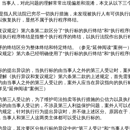
师、当事人，对此问题的理解常常出现偏差和混淆，本文从以下三
序是指人民法院已穷尽一切执行措施，未发现被执行人有可供执行
以恢复执行，显然不属于执行程序终结。
议规定》第六条第二款区分了“执行标的执行终结”和“执行程序
而执行程序终结是指整个执行程序的终结，以执行法院作出执行
序的终结区分为整体终结和特定终结。（参见“延伸阅读”案例一
规定》第六条已经明确使用了“执行标的执行终结”和“执行程序
标的提出异议的，当执行标的由当事人之外的第三人受让时，案
解《执行异议和复议规定》第六条第二款的上述规定，首先需要理
的由当事人之外的第三人受让的，案外人应当在异议指向的执行标
见“延伸阅读”案例三）
的第三人受让的，为了维护司法拍卖等执行措施的公信力以及执
标的由当事人受让的，不涉及第三人利益保护问题，案外人可以
的规定，针对执行行为提出异议时，并不做上述区分。原因在于
，当事人和第三人这两类主体都可以受让执行标的。
议，其次要区分执行标的异议中的“第三人受让”和“当事人受让