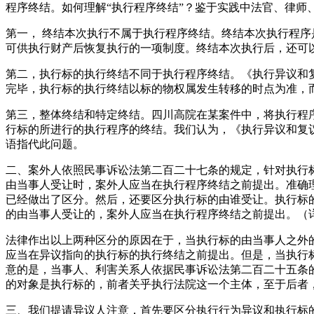
程序终结。如何理解“执行程序终结”？鉴于实践中法官、律
第一， 终结本次执行不属于执行程序终结。终结本次执行程
可供执行财产后恢复执行的一项制度。终结本次执行后，还可
第二，执行标的执行终结不同于执行程序终结。《执行异议和复
完毕，执行标的执行终结以标的物权属发生转移的时点为准，
第三，整体终结和特定终结。四川高院在某案件中，将执行程
行标的所进行的执行程序的终结。我们认为，《执行异议和复议
语指代此问题。
二、案外人依照民事诉讼法第二百二十七条的规定，针对执行
由当事人受让时，案外人应当在执行程序终结之前提出。准确理
已经做出了区分。然后，还要区分执行标的由谁受让。执行标
的由当事人受让的，案外人应当在执行程序终结之前提出。（详
法律作出以上两种区分的原因在于，当执行标的由当事人之外
应当在异议指向的执行标的执行终结之前提出。但是，当执行
意的是，当事人、利害关系人依据民事诉讼法第二百二十五条
的对象是执行标的，前者关乎执行法院这一个主体，至于后者
三、我们提请异议人注意，首先要区分执行行为异议和执行标的异