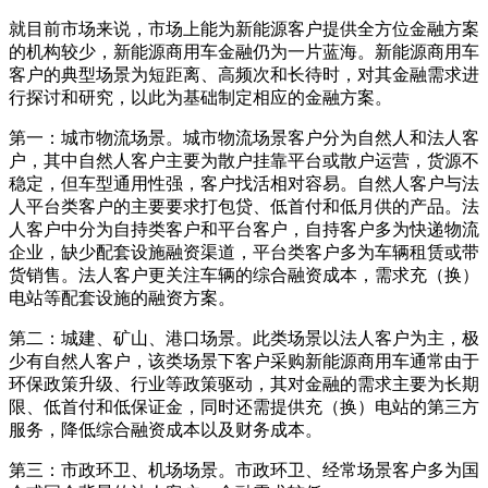
就目前市场来说，市场上能为新能源客户提供全方位金融方案
的机构较少，新能源商用车金融仍为一片蓝海。新能源商用车
客户的典型场景为短距离、高频次和长待时，对其金融需求进
行探讨和研究，以此为基础制定相应的金融方案。
第一：城市物流场景。城市物流场景客户分为自然人和法人客
户，其中自然人客户主要为散户挂靠平台或散户运营，货源不
稳定，但车型通用性强，客户找活相对容易。自然人客户与法
人平台类客户的主要要求打包贷、低首付和低月供的产品。法
人客户中分为自持类客户和平台客户，自持客户多为快递物流
企业，缺少配套设施融资渠道，平台类客户多为车辆租赁或带
货销售。法人客户更关注车辆的综合融资成本，需求充（换）
电站等配套设施的融资方案。
第二：城建、矿山、港口场景。此类场景以法人客户为主，极
少有自然人客户，该类场景下客户采购新能源商用车通常由于
环保政策升级、行业等政策驱动，其对金融的需求主要为长期
限、低首付和低保证金，同时还需提供充（换）电站的第三方
服务，降低综合融资成本以及财务成本。
第三：市政环卫、机场场景。市政环卫、经常场景客户多为国