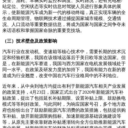
安全、油耗、车辆实时监控和调度、实时路况，还有充电桩/
站定位、空闲状态等实时信息对驾驶人员进行形象具体的展
示，使新能源汽车成为新一代的移动终端，真正实现车辆的全
生命周期管理。物联网技术通过捕捉国家城市规模、交通情
况、人口流动等重要数据信息，将成为国家与国家之间争夺未
来话语权和掌握国家命脉的重要竞技场。
（三）技术壁垒及政策影响
汽车行业在发动机、变速箱等核心技术中，需要长期的技术沉
淀和经验积累，我国在该领域远落后于美日欧等发达国家。但
是，在新能源汽车赛道，我国与西方国家在电机发展领域处于
同一水平。在政策及研发力度的加持下，我国有能力在新的赛
道成为行业翘楚，改变中国在汽车行业格局中的不利地位。
近年来，从中央到地方均提出有利于新能源汽车相关产业发展
的政策支持，4月23日，国家正式出台了2020年新能源汽车补
贴政策，提出了包括延长补贴期限、设置补贴上限、鼓励换电
模式等等利好政策。与此同时，为响应国家号召，多个地方政
府也纷纷出台了鼓励新能源汽车消费的政策措施，包括提供购
车补贴、放开新能源限购指标、加速新能源基础设施建设等
等，从原先主要依靠财政补贴逐渐转向全方位助推新能源汽车