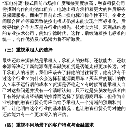
“车电分离”模式目前市场推广度和接受度较高，融资租赁公司
需找到合作的电池出租方，电池出租方承担着更大的售后服务
及保障服务。而由于目前市场上换电标准操作性不强、企业之
间联合困难等原因致使换电模式仍然未能实现全面标准化。后
续寻找的合作方应是在行业内领先、技术实力强、宏观战略远
的专业技术公司，例如宁德时代。这样，后续随着换电标准的
统一，合作优势及市场潜力将不断激发。
（三）重视承租人的选择
最终还款来源依然是承租人，承租人的好坏、还款能力、还款
来源等决定了新能源商用车融资租赁是否能走得更加长远。对
于承租人的考察，我们应该去了解他的过往背景，他有没有干
过这个行业？为什么会选择新能源商用车？买车后的预计的收
入？车子运行后的成本？货源是否稳定？有时候可能承租人自
己对这些问题并没有一个清晰认知，只不过是头脑发热或者由
于有补贴或者经销商的推荐而选择了新能源商用车，但作为专
业机构的融资租赁公司应当给予承租人一个清晰的预期和判
断，让他明白这个行业的基本情况，也让融资租赁公司对他的
还款能力有一个更加深入的评估。
（四）重视不同场景下的客户特点与金融需求