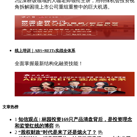
2位深耕该领域的大咖老师领衔主讲，用特殊机会投资视
角拆解困境上市公司重组重整中的巨大机遇。
线上培训｜ABS+REITs实战全体系
全面掌握最新结构化融资技能！
文章热榜
1
知信观点 | 林园投资169只产品清盘背后，是投资理念
和监管红线的博弈
热
2
“股权财政”时代是来了还是熄火了？
热