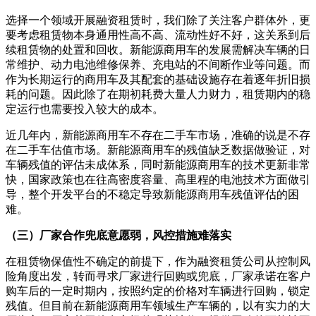
选择一个领域开展融资租赁时，我们除了关注客户群体外，更
要考虑租赁物本身通用性高不高、流动性好不好，这关系到后
续租赁物的处置和回收。新能源商用车的发展需解决车辆的日
常维护、动力电池维修保养、充电站的不间断作业等问题。而
作为长期运行的商用车及其配套的基础设施存在着逐年折旧损
耗的问题。因此除了在期初耗费大量人力财力，租赁期内的稳
定运行也需要投入较大的成本。
近几年内，新能源商用车不存在二手车市场，准确的说是不存
在二手车估值市场。新能源商用车的残值缺乏数据做验证，对
车辆残值的评估未成体系，同时新能源商用车的技术更新非常
快，国家政策也在往高密度容量、高里程的电池技术方面做引
导，整个开发平台的不稳定导致新能源商用车残值评估的困
难。
（三）厂家合作兜底意愿弱，风控措施难落实
在租赁物保值性不确定的前提下，作为融资租赁公司从控制风
险角度出发，转而寻求厂家进行回购或兜底，厂家承诺在客户
购车后的一定时期内，按照约定的价格对车辆进行回购，锁定
残值。但目前在新能源商用车领域生产车辆的，以有实力的大