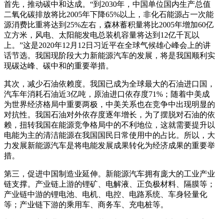
首先，推动碳中和达成。“到2030年，中国单位国内生产总值
二氧化碳排放将比2005年下降65%以上，非化石能源占一次能
源消费比重将达到25%左右，森林蓄积量将比2005年增加60亿
立方米，风电、太阳能发电总装机容量将达到12亿千瓦以
上。”这是2020年12月12日习近平在全球气候雄心峰会上的讲
话节选。我国现阶段大力新能源汽车的发展，将是我国顺利实
现碳达峰、碳中和的重要举措。
其次，减少石油依赖度。我国已成为全球最大的石油进口国，
汽车年消耗石油近3亿吨，原油进口依存度71%；随着中美成
为世界经济格局中重要两极，中美关系也在竞争中出现明显的
对抗性。我国石油对外依存度逐年增长，为了摆脱对石油的依
赖，扭转我国在能源竞争格局中的不利地位，这就需要提升以
电能为主的清洁能源在我国国民日常使用中的占比。所以，大
力发展新能源汽车是将电能发展成果转化为经济成果的重要举
措。
第三，促进中国制造业延伸。新能源汽车拥有庞大的工业产业
链支撑。产业链上游的锂矿、电解液、正负极材料、隔膜等；
产业链中游的锂电池、电机、电控、电路系统、车身轻量化
等；产业链下游的乘用车、商务车、充电桩等。