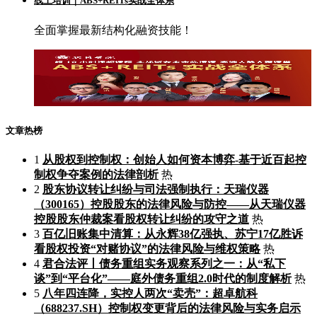
线上培训｜ABS+REITs实战全体系
全面掌握最新结构化融资技能！
文章热榜
1
从股权到控制权：创始人如何资本博弈-基于近百起控
制权争夺案例的法律剖析
热
2
股东协议转让纠纷与司法强制执行：天瑞仪器
（300165）控股股东的法律风险与防控——从天瑞仪器
控股股东仲裁案看股权转让纠纷的攻守之道
热
3
百亿旧账集中清算：从永辉38亿强执、苏宁17亿胜诉
看股权投资“对赌协议”的法律风险与维权策略
热
4
君合法评丨债务重组实务观察系列之一：从“私下
谈”到“平台化”——庭外债务重组2.0时代的制度解析
热
5
八年四连降，实控人两次“卖壳”：超卓航科
（688237.SH）控制权变更背后的法律风险与实务启示