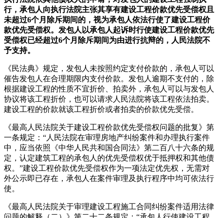
行，承包人向执行法院主张其享有建设工程价款优先受偿权且
未超过6个月除斥期间的，视为承包人依法行使了建设工程价
款优先受偿权。发包人以承包人起诉时行使建设工程价款优先
受偿权已经超过6个月除斥期间为由进行抗辩的，人民法院不
予支持。
《民法典》规定，发包人未按照约定支付价款的，承包人可以
催告发包人在合理期限内支付价款。发包人逾期不支付的，除
根据建设工程的性质不宜折价、拍卖外，承包人可以与发包人
协议将该工程折价，也可以请求人民法院将该工程依法拍卖。
建设工程的价款就该工程折价或者拍卖的价款优先受偿。
《最高人民法院关于建设工程价款优先受偿权问题的批复》第
一条规定：“人民法院在审理房地产纠纷案件和办理执行案件
中，应当依照《中华人民共和国合同法》第二百八十六条的规
定，认定建筑工程的承包人的优先受偿权优于抵押权和其他债
权。”建设工程价款优先受偿权作为一项法定优先权，无需对
外公示即已存在，承包人在案件审理及执行程序中均可依法行
使。
《最高人民法院关于审理建设工程施工合同纠纷案件适用法律
问题的解释（二）》第二十二条规定：“承包人行使建设工程