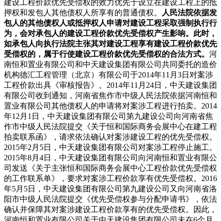
建设工程价款优先受偿权的效力优先于设立在建设工程上的抵
押权和发包人其他债权人所享有的普通债权。
人民法院依据发
包人的其他债权人或抵押权人申请对建设工程采取强制执行行
为，会对承包人的建设工程价款优先受偿权产生影响。此时，
如承包人向执行法院主张其对建设工程享有建设工程价款优先
受偿权的，属于行使建设工程价款优先受偿权的合法方式。
河
南恒和置业有限公司和中天建设集团有限公司共同委托的造价
机构德汇工程管理（北京）有限公司于2014年11月3日对案涉
工程价款出具《审核报告》。2014年11月24日，中天建设集团
有限公司收到通知，河南省焦作市中级人民法院依据河南恒和
置业有限公司其他债权人的申请将对案涉工程进行拍卖。2014
年12月1日，中天建设集团有限公司第九建设公司向河南省焦
作市中级人民法院提交《关于恒和国际商务会展中心在建工程
拍卖联系函》，请求依法确认对案涉建设工程的优先受偿权。
2015年2月5日，中天建设集团有限公司对案涉工程停止施工。
2015年8月4日，中天建设集团有限公司向河南恒和置业有限公
司发送《关于主张恒和国际商务会展中心工程价款优先受偿权
的工作联系单》，要求对案涉工程价款享有优先受偿权。2016
年5月5日，中天建设集团有限公司第九建设公司又向河南省洛
阳市中级人民法院提交《优先受偿权参与分配申请书》，依法
确认并保障其对案涉建设工程价款享有的优先受偿权。因此，
河南恒和置业有限公司关于中天建设集团有限公司未在6个月