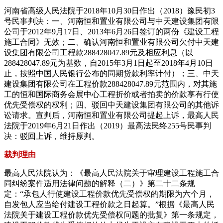
河南省高级人民法院于2018年10月30日作出（2018）豫民初3
号民事判决：一、河南恒和置业有限公司与中天建设集团有限
公司于2012年9月17日、2013年6月26日签订的两份《建设工程
施工合同》无效；二、确认河南恒和置业有限公司欠付中天建
设集团有限公司工程款288428047.89元及相应利息（以
288428047.89元为基数，自2015年3月1日起至2018年4月10日
止，按照中国人民银行公布的同期贷款利率计付）；三、中天
建设集团有限公司在工程价款288428047.89元范围内，对其施
工的恒和国际商务会展中心工程折价或者拍卖的价款享有行使
优先受偿权的权利；四、驳回中天建设集团有限公司的其他诉
讼请求。宣判后，河南恒和置业有限公司提起上诉，最高人民
法院于2019年6月21日作出（2019）最高法民终255号民事判
决：驳回上诉，维持原判。
裁判理由
最高人民法院认为：《最高人民法院关于审理建设工程施工合
同纠纷案件适用法律问题的解释（二）》第二十二条规
定：“承包人行使建设工程价款优先受偿权的期限为六个月，
自发包人应当给付建设工程价款之日起算。”根据《最高人民
法院关于建设工程价款优先受偿权问题的批复》第一条规定，