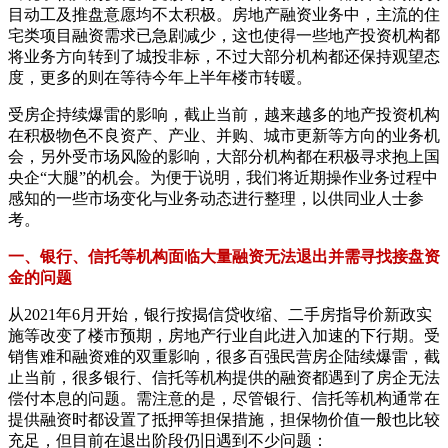
目动工及推盘意愿均不太积极。房地产融资业务中，主流的住
宅类项目融资需求已急剧减少，这也使得一些地产投资机构都
将业务方向转到了城投非标，不过大部分机构都还保持观望态
度，更多的则在等待今年上半年楼市转暖。
受房企持续爆雷的影响，截止当前，越来越多的地产投资机构
在积极物色不良资产、产业、并购、城市更新等方向的业务机
会，另外受市场风险的影响，大部分机构都在积极寻求抱上国
央企“大腿”的机会。为便于说明，我们将近期操作业务过程中
感知的一些市场变化与业务动态进行整理，以供同业人士参
考。
一、银行、信托等机构面临大量融资无法退出并需寻找接盘资
金的问题
从2021年6月开始，银行按揭信贷收缩、二手房指导价新政实
施等改变了楼市预期，房地产行业自此进入加速的下行期。受
销售难和融资难的双重影响，很多百强民营房企陆续爆雷，截
止当前，很多银行、信托等机构提供的融资都遇到了房企无法
偿付本息的问题。需注意的是，尽管银行、信托等机构通常在
提供融资时都设置了抵押等担保措施，担保物价值一般也比较
充足，但目前在退出阶段仍旧遇到不少问题：