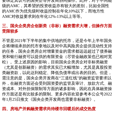
要绑定其认可的国央企等开发商协同操作。此外，对于不同能
级的AMC，其希望的投资收益亦有较大的差别，比如全国性
的AMC作为优先级时收益控制在年化10%以下，而地方性
AMC对收益要求则在年化12%-13%以上等等。
三、国央企类房企创新类（非标）融资需求大增，但操作方面
受限较多
不管是2021年下半年的集中供地的托市，还是今年上半年国央
企将继续承担的托市拿地以及对中高风险房企提供流动性支持
的任务，国央企类房企对增量资金的需求都远远超过了债券融
资和银行融资可以提供的有限资金（尽管金融政策也已相对宽
松）。受上述原因的影响，目前国央企类房企对非标类融资
（尤其是创新融资）的需求其实已大幅增加，尤其是真股投资
类融资款，以此达到稳定、降低负债率或出表的目的。但是，
需注意的是，国央企类开发商在“三道红线”的融资监管要求以
外，在融资方面还会受到国资委的监管及审计、放款方式、融
资成本、对外担保限制等方面的诸多影响，因此在具体融资操
作方面还是有比较多的限制。更多内容欢迎参考本公众号2022
年1月25日推文《国央企类开发商也需要非标融资》。
四、房地产并购融资需求尚待楼市回暖后的成交热度