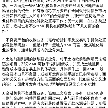
近期，我们也明显感觉到AMC机构在出险项目上的积极行
动。一方面是一些AMC积极筹备不良资产纾困及房地产金融
风险化解的资金，如有报道称东方资产在全国银行间债券市场
公开发行不超过人民币100亿的金融债券，用于重点房地产企
业优质项目的风险化解及处置等工作；另一方面，在业务类型
方面，近期也有不少AMC机构在频繁沟通如下几方面的合
作：
1. 不良资产包的收购业务（需考虑折扣率及交易对手折价处置
的意愿等问题），但是对于一些地方AMC而言，受属地化展
业的限制，通常以做省内的业务为主。
2. 土地前融到期的接续融资业务。对于土地款前融到期无法偿
还的项目，部分AMC可接手该到期债权，并完成土地抵押，
融资成本根据交易主体具体确定。具体操作上，因AMC一般
都会要求出具不良函，或者开发商的前手融资已实际逾期，而
这势必又会引起融资方征信层面的负面影响（比如造成交叉违
约等），因此开发商对AMC类型的融资经常会存有抗性。
3. 金融机构不良处置业务。诚如上文所言，亦有一些AMC参
与到与金融机构共同搭建纾困架构，参与到具体的不良资产项
目处置过程中。但是考虑到最终处置及还款来源等问题，则需