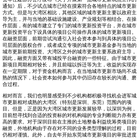
通知》后，不少试点城市已经在摸索符合各地特点的城市更新
方式。但是与大湾区相比，其他区域的城市更新主要以政府主
导为主，并与当地的基础设施建设、产业规划等相结合。在操
作层面，有的城市建立了专门的城市更新投资平台，并在城市
更新投资平台下设具体的项目公司操作具体的城市更新项目。
在融资层面，前期尝试沟通引入社会资本参与到具体的项目公
司层面的股权合作，或者成立专项的城市更新基金参与当地的
城市更新前期投资。大湾区之外的城市更新主要系政府主导，
因此，融资方面又带有城投平台融资的一些特征。由于城市更
新项目周期相对较长，并且前端以拆迁等为主，收益的实现存
在一定期限，对于资金机构而言，在当地城市更新市场尚不成
熟的情况下，社会资本如何参与其中仍旧存在较长的沟通、磨
合过程。
相对而言，我们也明显感受到不少机构都积极寻找机会进军城
市更新相对成熟的大湾区（特别是深圳、东莞）范围内的项
目。但是，正是因为大湾区城市更新发展较早，以深圳为例，
目前想寻找到合适的投资标的对机构端的专业判断能力亦有更
高的要求。对于深圳目前在主推的土地整备利益统筹类项目的
融资，外地机构由于存在对不同的业务类型理解的过程，目前
仍相对谨慎。此外，自去年开始东莞城市更新项目的审批进度