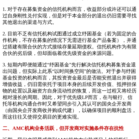
1. 对于存在募集资金的信托机构而言，收益部分或许还可以通
过自身刚性兑付实现，但是对于本金部分的退出仍旧需要寻找
其他退出的渠道与方式。
2. 目前不乏有信托机构试图通过成立纾困基金（若为固定的合
作机构，不存在募集的情况下无需进行基金产品备案），并通
过搭建有限合伙的方式接续存量延期债权。信托机构作为有限
合伙的劣后级，但却面临着优先级资金的来源问题。
3. 短期内即便能通过“纾困基金”先行解决信托机构募集资金退
出问题，但实际上此系“以时间换空间”的做法。对于参与纾困
基金投资的机构而言，其投资资金最后是否能安然退出并获得
增值收益，仍旧需依托于项目本身的后续开发价值、抵押担保
物的处置以及融资方自身流动性的恢复，而这一过程又将经历
相对漫长的周期。因此，对于优先级LP而言，在与银行、信
托等机构沟通合作时又希望同步引入其认可的国央企开发商
（由国央企开发商收并购或代建），以确保项目的顺利盘活，
而这往往又使得交易目的更难实现。
二、AMC机构业务活跃，但开发商对实施条件存在抗性