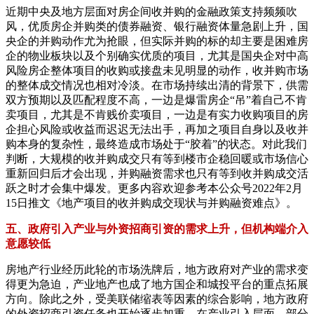
近期中央及地方层面对房企间收并购的金融政策支持频频吹
风，优质房企并购类的债券融资、银行融资体量急剧上升，国
央企的并购动作尤为抢眼，但实际并购的标的却主要是困难房
企的物业板块以及个别确实优质的项目，尤其是国央企对中高
风险房企整体项目的收购或接盘未见明显的动作，收并购市场
的整体成交情况也相对冷淡。在市场持续出清的背景下，供需
双方预期以及匹配程度不高，一边是爆雷房企“吊”着自己不肯
卖项目，尤其是不肯贱价卖项目，一边是有实力收购项目的房
企担心风险或收益而迟迟无法出手，再加之项目自身以及收并
购本身的复杂性，最终造成市场处于“胶着”的状态。对此我们
判断，大规模的收并购成交只有等到楼市企稳回暖或市场信心
重新回归后才会出现，并购融资需求也只有等到收并购成交活
跃之时才会集中爆发。更多内容欢迎参考本公众号2022年2月
15日推文《地产项目的收并购成交现状与并购融资难点》。
五、政府引入产业与外资招商引资的需求上升，但机构端介入
意愿较低
房地产行业经历此轮的市场洗牌后，地方政府对产业的需求变
得更为急迫，产业地产也成了地方国企和城投平台的重点拓展
方向。除此之外，受美联储缩表等因素的综合影响，地方政府
的外资招商引资任务也开始逐步加重。在产业引入层面，部分