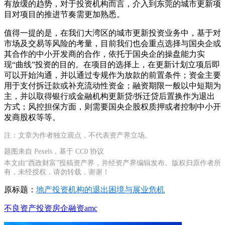
有放缓的趋势，对于投资机构而言，介入到东莞的城市更新项
目对项目的推进节奏需更加熟悉。
值得一提的是，在我们大湾区的城市更新投资业务中，基于对
市场及交易等风险的考量，目前我们也会重点选择与国央企或
其合作的中小开发商的合作，依托于国央企的操盘能力实
现“曲线”投资的目的。在项目的选择上，在更新计划立项后即
可以开始沟通，并以通过专规作为放款的前置条件；资金主要
用于支付拆迁款或补充流动性资金；融资期限一般以中短期为
主，并以取得银行或金融机构更新贷/拆迁贷后置换作为退出
方式；风控担保方面，则需要国央企股权质押或者控制中小开
发商股权等等。
注：文章为作者独立观点，不代表资产界立场。
题图来自 Pexels，基于 CC0 协议
本文由“西政财富”投稿资产界，并经资产界编辑发布。版权归原作者所
有，未经授权，请勿转载，谢谢！
原标题：
地产投资机构的退出困境与展业危机
不良资产
投资
房企
融资
amc