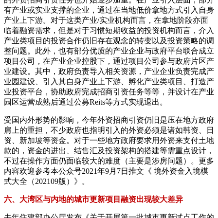
有产业或实业支撑的企业，通过在当地低价拿地方式引入自身
产业上下游。对于这类产业/实业机构而言，在拿地阶段亦面
临着融资需求，但是对于习惯短期收益的投资机构而言，介入
产业类项目的投资合作仍旧存在观念的转变以及投资策略的调
整问题。此外，也有部分优质的产业企业与政府平台联合成立
项目公司，在产业企业控股下，通过项目公司参与政府片区产
业建设。其中，政府负责导入相关资源，产业企业负责完成产
业园建设、引入其自身产业上下游、孵化产业类项目、打造产
业投资平台，协助政府完成招商引资任务等等，并设计在产业
园区运营成熟后通过公募Reits等方式实现退出。
受国内外形势的影响，今年外资招商引资仍旧是压在地方政府
肩上的重担，不少政府也指明引入的外资必须是诸如韩资、日
资、新加坡等资金。对于一些地方政府要求用外资来支付土地
款的，资金的进出、结售汇及投资架构的搭建等需重点设计，
不过在操作方面仍面临较大的难度（主要是涉房问题）。更多
内容欢迎参考本公众号2021年9月7日推文《 境外资金入境模
式大全（202109版）》。
六、大湾区与内地的城市更新项目融资出现较大差异
去年住建部办公厅发布《关于开展第一批城市更新试点工作的