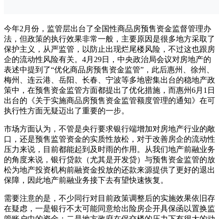
今年2月份，监管层出台了全国性商品房预售资金监督管理办
法，但政策的执行效果非常一般，主要原因是很多地方采取了
保护主义，从严监管，以防止出现烂尾楼风险，不过这也跟房
企的流动性风险有关。4月29日，中央政治局会议对房地产的
表述中提到了“优化商品房预售资金监管”，此后惠州、徐州、
梅州、连云港、岳阳、长春、宁波等多地密集出台的稳地产政
策中，在预售资金监管方面都提出了优化措施，而惠州6月1日
出台的《关于实施商品房预售资金监管额度管理的通知》在可
执行性方面无疑迈出了重要的一步。
市场方面认为，不管是央行要求银行端增加对房地产行业的敞
口，还是预售监管资金的实质性放松，对于改善房企的流动性
压力来说，目前都能起到及时雨的作用。从我们地产前融业务
的角度来说，银行贷款（尤其是开发贷）与预售资金监管的放
松为地产投资机构前融资金投放的还款来源提供了更好的退出
保障，因此地产前融业务接下去有望快速恢复。
需要注意的是，不少同行对目前政策调整后的实施效果依旧存
在疑虑，一是银行不太可能同意给出险房企开具保函以置换监
管账户中的资金；二是地方政府在保交楼的压力下有很大的动