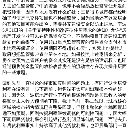
力去留住监管账户中的资金，也即不会轻易放松监管让开发商
把钱转走，因为对地方没有什么好处；三是很多城市都已经明
确了即便是已交楼项目也不终结监管，因为当地还有这家房企
的其他项目可能会出险，需要补充建设资金以防止烂尾。宁波
5月31日的《关于支持刚性和改善型住房需求的通知》允许“房
地产开发企业可以在确保资金安全、不影响项目正常建设工程
款支付的前提下，使用超出重点监管额度的预售资金支付本市
土地竞买保证金，使用期限不得超过45天”，实际上也是地方
政府想把监管账户资金留在本地。如果按照上述逻辑来分析，
房企对预售监管账户的资金其实还是没有足够的话语权，也即
通过预售资金监管的放松改善房企的流动性存在现实操作层面
的一些难题。
回到先前一直讨论的楼市回暖时间的问题上，有同行认为房贷
利率在没有进一步下调前，销售端不太可能出现根本性的好
转，因为这一波房地产行业下行的根源性问题是居民收入的受
损和对未来收入预期的下降。截止当前，强二线以上城市核心
区域的楼市销售情况已有明显回暖，但楼市整体的企稳回暖却
远不如预期。回到按揭利率继续调低的可能性问题上，因大幅
下调居民贷款利率会引起银行盈利明显降低的问题，而过去几
年房贷利率事实上持续高于其他贷款利率，也即居民部门一直