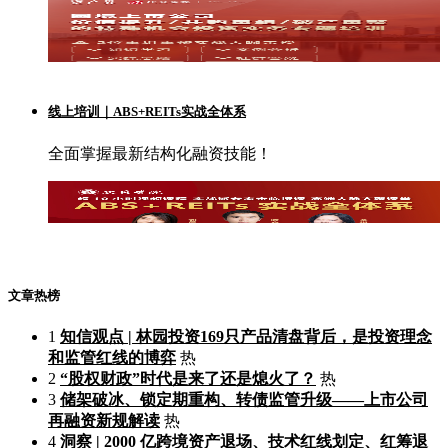
线上培训｜ABS+REITs实战全体系
全面掌握最新结构化融资技能！
文章热榜
1
知信观点 | 林园投资169只产品清盘背后，是投资理念
和监管红线的博弈
热
2
“股权财政”时代是来了还是熄火了？
热
3
储架破冰、锁定期重构、转债监管升级——上市公司
再融资新规解读
热
4
洞察 | 2000 亿跨境资产退场、技术红线划定、红筹退