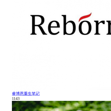
睿博恩重生笔记
1143