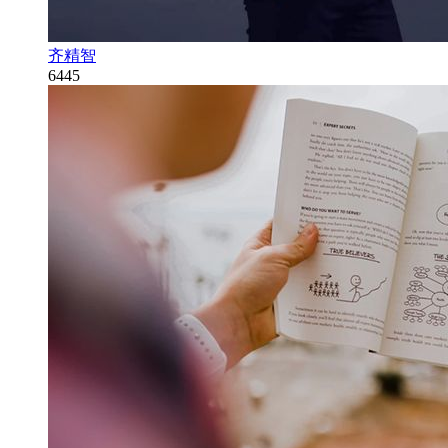
齐精智
6445