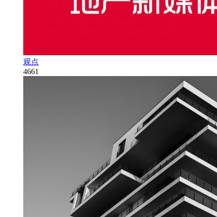
观点
4661