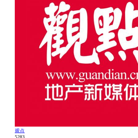
观点
5283