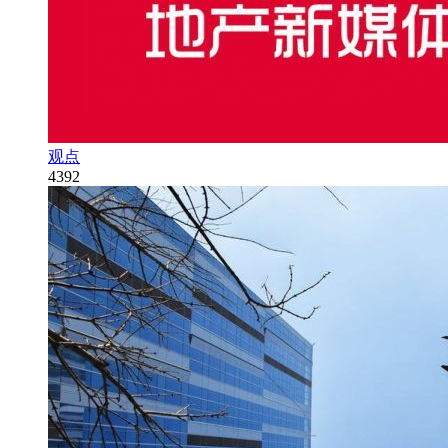
观点
4392