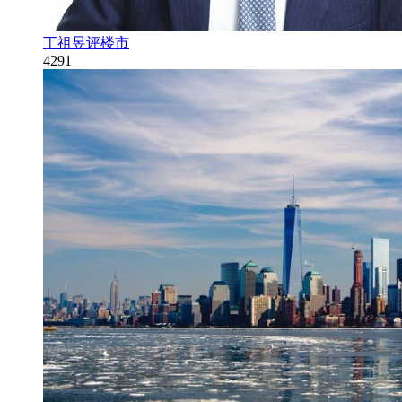
丁祖昱评楼市
4291