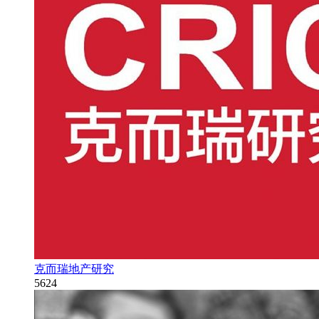
克而瑞地产研究
5624