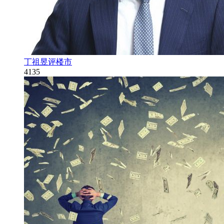
丁祖昱评楼市
4135