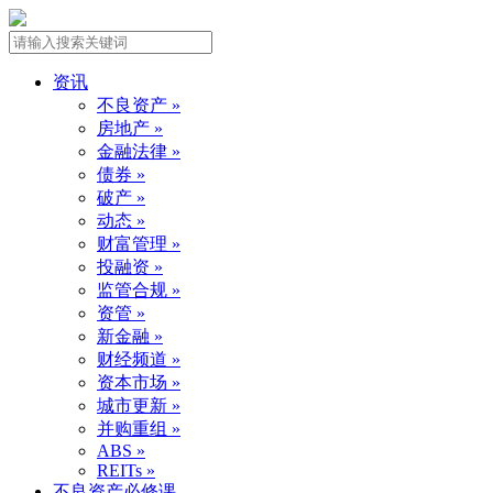
资讯
不良资产 »
房地产 »
金融法律 »
债券 »
破产 »
动态 »
财富管理 »
投融资 »
监管合规 »
资管 »
新金融 »
财经频道 »
资本市场 »
城市更新 »
并购重组 »
ABS »
REITs »
不良资产必修课