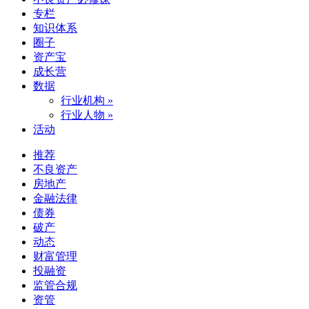
专栏
知识体系
圈子
资产宝
成长营
数据
行业机构 »
行业人物 »
活动
推荐
不良资产
房地产
金融法律
债券
破产
动态
财富管理
投融资
监管合规
资管