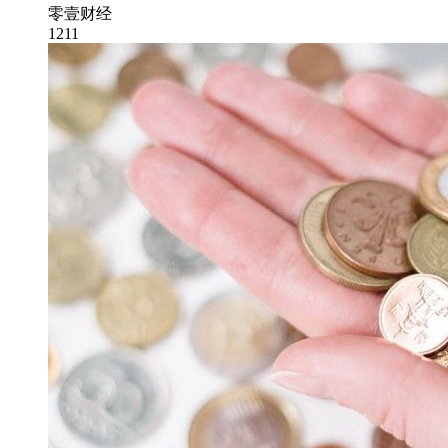
零壹财经
1211