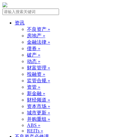
资讯
不良资产 »
房地产 »
金融法律 »
债券 »
破产 »
动态 »
财富管理 »
投融资 »
监管合规 »
资管 »
新金融 »
财经频道 »
资本市场 »
城市更新 »
并购重组 »
ABS »
REITs »
不良资产必修课