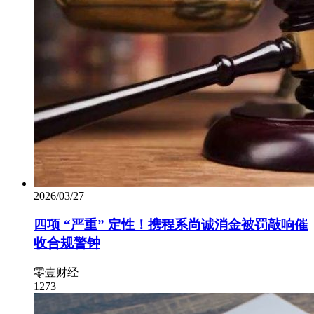
2026/03/27
四项 “严重” 定性！携程系尚诚消金被罚敲响催
收合规警钟
零壹财经
1273