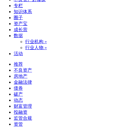
专栏
知识体系
圈子
资产宝
成长营
数据
行业机构 »
行业人物 »
活动
推荐
不良资产
房地产
金融法律
债券
破产
动态
财富管理
投融资
监管合规
资管