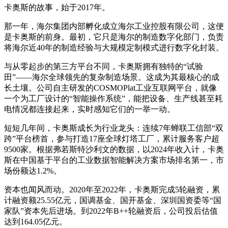
卡奥斯的故事，始于2017年。
那一年，海尔集团内部孵化成立海尔工业控股有限公司，这便
是卡奥斯的前身。最初，它只是海尔的制造数字化部门，负责
将海尔近40年的制造经验与大规模定制模式进行数字化封装。
与从零起步的第三方平台不同，卡奥斯拥有独特的“试验
田”——海尔全球领先的复杂制造场景。这成为其最核心的成
长土壤。公司自主研发的COSMOPlat工业互联网平台，就像
一个为工厂设计的“智能操作系统”，能把设备、生产线甚至耗
电情况都连接起来，实时感知它们的一举一动。
短短几年间，卡奥斯成长为行业龙头：连续7年蝉联工信部“双
跨”平台榜首，参与打造17座全球灯塔工厂，累计服务客户超
9500家。根据弗若斯特沙利文的数据，以2024年收入计，卡奥
斯在中国基于平台的工业数据智能解决方案市场排名第一，市
场份额达1.2%。
资本也闻风而动。2020年至2022年，卡奥斯完成5轮融资，累
计融资额25.55亿元，国调基金、国开基金、深圳国资委等“国
家队”资本先后进场。到2022年B++轮融资后，公司投后估值
达到164.05亿元。