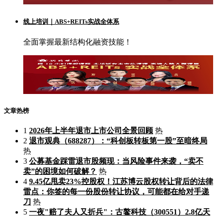
线上培训｜ABS+REITs实战全体系
全面掌握最新结构化融资技能！
文章热榜
1
2026年上半年退市上市公司全景回顾
热
2
退市观典（688287）：“科创板转板第一股”至暗终局
热
3
公募基金踩雷退市股频现：当风险事件来袭，“卖不
卖”的困境如何破解？
热
4
9.45亿甩卖23%控股权！江苏博云股权转让背后的法律
雷点：你签的每一份股份转让协议，可能都在给对手递
刀
热
5
一夜"赔了夫人又折兵"：古鳌科技（300551）2.8亿天