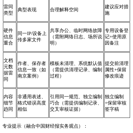
雷同
建议应对措
典型表现
合理解释空间
类型
施
硬件
共享办公、临时网络故障
专用设备登
同一IP/设备上
信息
（需附网络日志、场所说
记+使用原
传多家文件
重合
明）
因备注
文档
作者、保存者
模板未清理、系统默认值
提交前清理
元数
信息一致（如
（需提供清理记录、编制
属性+保留
据雷
南京案例）
过程）
修改痕迹
同
内容
非通用表述、
引用同一规范、独立编制
独立编制
细节
格式错误高度
巧合（需提供编制记录、
+保留审核
趋同
相似
交叉审核证据）
签字稿
专业提示（融合中国财经报实务观点）：