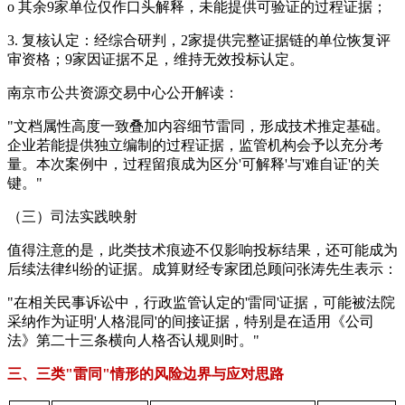
o 其余9家单位仅作口头解释，未能提供可验证的过程证据；
3. 复核认定：经综合研判，2家提供完整证据链的单位恢复评
审资格；9家因证据不足，维持无效投标认定。
南京市公共资源交易中心公开解读：
"文档属性高度一致叠加内容细节雷同，形成技术推定基础。
企业若能提供独立编制的过程证据，监管机构会予以充分考
量。本次案例中，过程留痕成为区分'可解释'与'难自证'的关
键。"
（三）司法实践映射
值得注意的是，此类技术痕迹不仅影响投标结果，还可能成为
后续法律纠纷的证据。成算财经专家团总顾问张涛先生表示：
"在相关民事诉讼中，行政监管认定的'雷同'证据，可能被法院
采纳作为证明'人格混同'的间接证据，特别是在适用《公司
法》第二十三条横向人格否认规则时。"
三、三类"雷同"情形的风险边界与应对思路