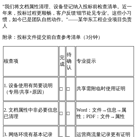
"我们将文档属性清理、设备登记纳入投标前检查清单。近一
年来，投标过程更顺畅，客户反馈'细节处见专业'。这些小习
惯，如今已是团队自然动作。"——某华东工程企业项目负责
人
附录：投标文件提交前自查参考清单（3分钟）
待
完
核查项
确
专业提示
成
认
1. 设备使用有简要说明
共享需附临时使用证明
□
□
（专用/共享+原因）
2. 文档属性中非必要信息
Word：文件→信息→属
□
□
已清理
性；PDF：文件→属性
3. 网络环境有基本记录
运营商流量记录更有证明