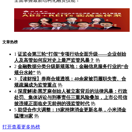
全面掌握最新结构化融资技能！
文章热榜
1
证监会第三轮“打假”专项行动全面升级——企业创始
人及高管如何应对史上最严监管风暴？
热
2
金融数据分类分级新规落地：金融信息服务行业的“合
规分水岭”
热
3
【读财报】券商合规透视：40余家被罚履职失责、合
规疏漏成为监管重点
热
4
深度解读|黑芝麻创始人被立案背后的法律风暴：行政
处罚、集体诉讼与刑事责任三重风险叠加，上市公司信
披违规正面临史无前例的强监管时代
热
5
助贷合作大调整：19家持牌消金更新名单，小米消金
猛增30家
热
打开查看更多热榜