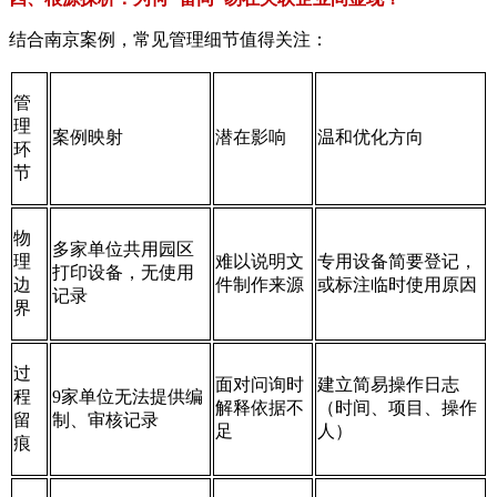
结合南京案例，常见管理细节值得关注：
管
理
案例映射
潜在影响
温和优化方向
环
节
物
多家单位共用园区
理
难以说明文
专用设备简要登记，
打印设备，无使用
边
件制作来源
或标注临时使用原因
记录
界
过
面对问询时
建立简易操作日志
程
9家单位无法提供编
解释依据不
（时间、项目、操作
留
制、审核记录
足
人）
痕