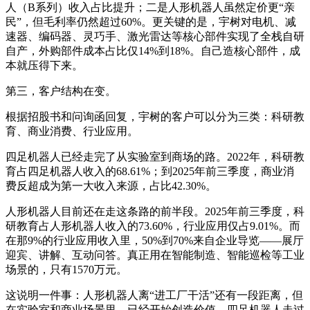
人（B系列）收入占比提升；二是人形机器人虽然定价更“亲
民”，但毛利率仍然超过60%。更关键的是，宇树对电机、减
速器、编码器、灵巧手、激光雷达等核心部件实现了全栈自研
自产，外购部件成本占比仅14%到18%。自己造核心部件，成
本就压得下来。
第三，客户结构在变。
根据招股书和问询函回复，宇树的客户可以分为三类：科研教
育、商业消费、行业应用。
四足机器人已经走完了从实验室到商场的路。2022年，科研教
育占四足机器人收入的68.61%；到2025年前三季度，商业消
费反超成为第一大收入来源，占比42.30%。
人形机器人目前还在走这条路的前半段。2025年前三季度，科
研教育占人形机器人收入的73.60%，行业应用仅占9.01%。而
在那9%的行业应用收入里，50%到70%来自企业导览——展厅
迎宾、讲解、互动问答。真正用在智能制造、智能巡检等工业
场景的，只有1570万元。
这说明一件事：人形机器人离“进工厂干活”还有一段距离，但
在实验室和商业场景里，已经开始创造价值。四足机器人走过