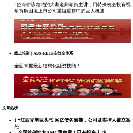
2位深耕该领域的大咖老师领衔主讲，用特殊机会投资视
角拆解困境上市公司重组重整中的巨大机遇。
线上培训｜ABS+REITs实战全体系
全面掌握最新结构化融资技能！
文章热榜
1
“江西光电巨头”5.06亿债务逾期，公司及实控人被立案
热
2
全国首例地方AMC重整案！已有投资人
热