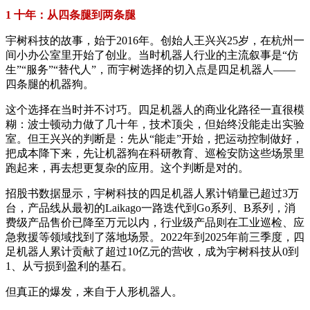
1 十年：从四条腿到两条腿
宇树科技的故事，始于2016年。创始人王兴兴25岁，在杭州一
间小办公室里开始了创业。当时机器人行业的主流叙事是“仿
生”“服务”“替代人”，而宇树选择的切入点是四足机器人——
四条腿的机器狗。
这个选择在当时并不讨巧。四足机器人的商业化路径一直很模
糊：波士顿动力做了几十年，技术顶尖，但始终没能走出实验
室。但王兴兴的判断是：先从“能走”开始，把运动控制做好，
把成本降下来，先让机器狗在科研教育、巡检安防这些场景里
跑起来，再去想更复杂的应用。这个判断是对的。
招股书数据显示，宇树科技的四足机器人累计销量已超过3万
台，产品线从最初的Laikago一路迭代到Go系列、B系列，消
费级产品售价已降至万元以内，行业级产品则在工业巡检、应
急救援等领域找到了落地场景。2022年到2025年前三季度，四
足机器人累计贡献了超过10亿元的营收，成为宇树科技从0到
1、从亏损到盈利的基石。
但真正的爆发，来自于人形机器人。