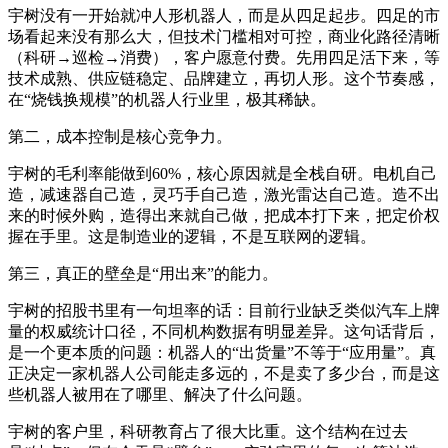
宇树没有一开始就冲人形机器人，而是从四足起步。四足的市
场看起来没有那么大，但技术门槛相对可控，商业化路径清晰
（科研→巡检→消费），客户愿意付费。先用四足活下来，等
技术成熟、供应链稳定、品牌建立，再切人形。这个节奏感，
在“烧钱换规模”的机器人行业里，极其稀缺。
第二，成本控制是核心竞争力。
宇树的毛利率能做到60%，核心原因就是全栈自研。电机自己
造，减速器自己造，灵巧手自己造，激光雷达自己造。造不出
来的时候外购，造得出来就自己做，把成本打下来，把定价权
握在手里。这是制造业的逻辑，不是互联网的逻辑。
第三，真正的壁垒是“用出来”的能力。
宇树的招股书里有一句坦率的话：目前行业缺乏类似汽车上牌
量的权威统计口径，不同机构数据有明显差异。这句话背后，
是一个更本质的问题：机器人的“出货量”不等于“应用量”。真
正决定一家机器人公司能走多远的，不是卖了多少台，而是这
些机器人被用在了哪里、解决了什么问题。
宇树的客户里，科研教育占了很大比重。这个结构在过去