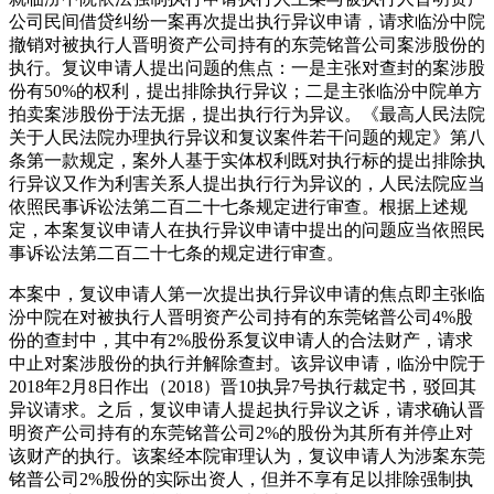
公司民间借贷纠纷一案再次提出执行异议申请，请求临汾中院
撤销对被执行人晋明资产公司持有的东莞铭普公司案涉股份的
执行。复议申请人提出问题的焦点：一是主张对查封的案涉股
份有50%的权利，提出排除执行异议；二是主张临汾中院单方
拍卖案涉股份于法无据，提出执行行为异议。《最高人民法院
关于人民法院办理执行异议和复议案件若干问题的规定》第八
条第一款规定，案外人基于实体权利既对执行标的提出排除执
行异议又作为利害关系人提出执行行为异议的，人民法院应当
依照民事诉讼法第二百二十七条规定进行审查。根据上述规
定，本案复议申请人在执行异议申请中提出的问题应当依照民
事诉讼法第二百二十七条的规定进行审查。
本案中，复议申请人第一次提出执行异议申请的焦点即主张临
汾中院在对被执行人晋明资产公司持有的东莞铭普公司4%股
份的查封中，其中有2%股份系复议申请人的合法财产，请求
中止对案涉股份的执行并解除查封。该异议申请，临汾中院于
2018年2月8日作出（2018）晋10执异7号执行裁定书，驳回其
异议请求。之后，复议申请人提起执行异议之诉，请求确认晋
明资产公司持有的东莞铭普公司2%的股份为其所有并停止对
该财产的执行。该案经本院审理认为，复议申请人为涉案东莞
铭普公司2%股份的实际出资人，但并不享有足以排除强制执