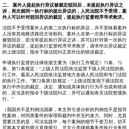
二、 案外人提起执行异议被裁定驳回后，未提起执行异议之
诉，再次就同一执行标的提出异议的，人民法院不予受理，案
外人可以针对驳回异议的裁定，提起执行监督程序寻求救济。
法院不予受理案外人的第二次执行标的异议，并不意味着案外
人没有其他救济路径主张权利。案外人在第一次执行标的异议
被驳回后，若没有提起执行异议之诉，其可以针对第一次执行
异议的裁定，提起执行监督程序寻求救济，请求作出异议裁定
的上级法院，指令下级法院纠正其作出的错误裁定。
申请执行监督的法律依据主要为《执行工作规定》71条、72
条。第71条规定：“上级人民法院依法监督下级人民法院的执
行工作。最高人民法院依法监督地方各级人民法院和专门法院
的执行工作。”第72条第1款规定：“上级法院发现下级法院在
执行中作出的裁定、决定、通知或具体执行行为不当或有错误
的，应当及时指令下级法院纠正，并可以通知有关法院暂缓执
行。”
（我国并不是判例法国家，本文所引述分析的判例也不是指导
性案例，对同类案件的审理和裁判中并无约束力。同时，尤其
需要注意的是，司法实践中，每个案例的细节千差万别，切不
可将本文裁判观点直接援引。北京云亭律师事务所执行业务部