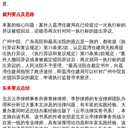
督。
裁判要点及思路
本案的核心问题：案外人荔湾住建局在已经提过一次执行标的
异议被驳回后，还能否再次针对同一执行标的提出异议。
广州中院、广东高院和最高法院的观点是一致的，都依据《执
行异议和复议规定》第15条第2款，认定荔湾住建局无权再提
出执行异议。《执行异议和复议规定》第15条第2款规定：“案
外人撤回异议或者被裁定驳回异议后，再次就同一执行标的提
出异议的，人民法院不予受理。”最高法院在裁定书中，向荔
湾住建局指明了救济途径，即荔湾住建局可以针对广州中院首
次驳回异议的裁定，申请执行监督寻求救济。
实务要点总结
北京云亭律师事务所唐青林律师、李舒律师的专业律师团队办
理和分析过大量本文涉及的法律问题，有丰富的实践经验。大
量办案同时还总结办案经验出版了《云亭法律实务书系》，本
文摘自该书系。该书系的作者全部是北京云亭律师事务所战斗
在第一线的专业律师，具有深厚理论功底和丰富实践经验。该