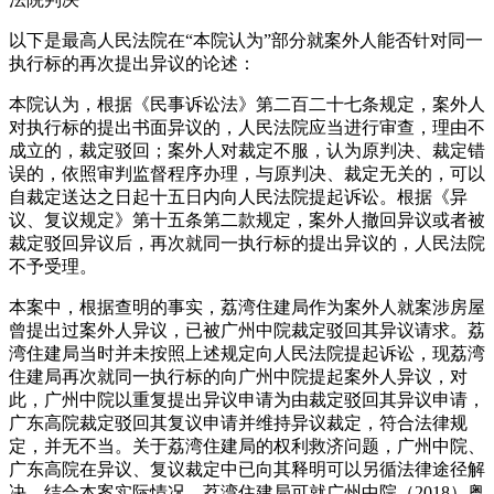
以下是最高人民法院在“本院认为”部分就案外人能否针对同一
执行标的再次提出异议的论述：
本院认为，根据《民事诉讼法》第二百二十七条规定，案外人
对执行标的提出书面异议的，人民法院应当进行审查，理由不
成立的，裁定驳回；案外人对裁定不服，认为原判决、裁定错
误的，依照审判监督程序办理，与原判决、裁定无关的，可以
自裁定送达之日起十五日内向人民法院提起诉讼。根据《异
议、复议规定》第十五条第二款规定，案外人撤回异议或者被
裁定驳回异议后，再次就同一执行标的提出异议的，人民法院
不予受理。
本案中，根据查明的事实，荔湾住建局作为案外人就案涉房屋
曾提出过案外人异议，已被广州中院裁定驳回其异议请求。荔
湾住建局当时并未按照上述规定向人民法院提起诉讼，现荔湾
住建局再次就同一执行标的向广州中院提起案外人异议，对
此，广州中院以重复提出异议申请为由裁定驳回其异议申请，
广东高院裁定驳回其复议申请并维持异议裁定，符合法律规
定，并无不当。关于荔湾住建局的权利救济问题，广州中院、
广东高院在异议、复议裁定中已向其释明可以另循法律途径解
决。结合本案实际情况，荔湾住建局可就广州中院（2018）粤