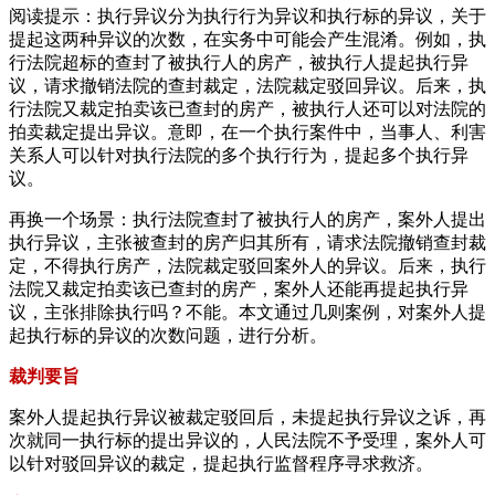
阅读提示：执行异议分为执行行为异议和执行标的异议，关于
提起这两种异议的次数，在实务中可能会产生混淆。例如，执
行法院超标的查封了被执行人的房产，被执行人提起执行异
议，请求撤销法院的查封裁定，法院裁定驳回异议。后来，执
行法院又裁定拍卖该已查封的房产，被执行人还可以对法院的
拍卖裁定提出异议。意即，在一个执行案件中，当事人、利害
关系人可以针对执行法院的多个执行行为，提起多个执行异
议。
再换一个场景：执行法院查封了被执行人的房产，案外人提出
执行异议，主张被查封的房产归其所有，请求法院撤销查封裁
定，不得执行房产，法院裁定驳回案外人的异议。后来，执行
法院又裁定拍卖该已查封的房产，案外人还能再提起执行异
议，主张排除执行吗？不能。本文通过几则案例，对案外人提
起执行标的异议的次数问题，进行分析。
裁判要旨
案外人提起执行异议被裁定驳回后，未提起执行异议之诉，再
次就同一执行标的提出异议的，人民法院不予受理，案外人可
以针对驳回异议的裁定，提起执行监督程序寻求救济。