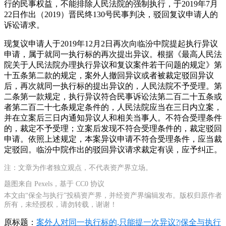
行的民事权益，不能排除人民法院的强制执行，于2019年7月
22日作出（2019）晋民终130号民事判决，驳回复议申请人的
诉讼请求。
现复议申请人于2019年12月2日再次向临汾中院提起执行异议
申请，属于就同一执行标的再次提出异议。根据《最高人民法
院关于人民法院办理执行异议和复议案件若干问题的规定》第
十五条第二款的规定，案外人撤回异议或者被裁定驳回异议
后，再次就同一执行标的提出异议的，人民法院不予受理。第
二条第一款规定，执行异议符合民事诉讼法第二百二十五条或
者第二百二十七条规定条件的，人民法院应当在三日内立案，
并在立案后三日内通知异议人和相关当事人。不符合受理条件
的，裁定不予受理；立案后发现不符合受理条件的，裁定驳回
申请。依照上述规定，本案异议申请不符合受理条件，应当裁
定驳回。临汾中院作出的驳回异议请求裁定有误，应予纠正。
注：文章为作者独立观点，不代表资产界立场。
题图来自 Pexels，基于 CC0 协议
本文由“保全与执行”投稿资产界，并经资产界编辑发布。版权归原作者
所有，未经授权，请勿转载，谢谢！
原标题：
案外人对同一执行标的,只能提一次异议?|保全与执行