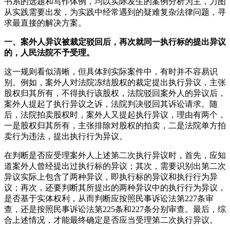
书系的选题和写作体例，均以实际发生的案例分析为主，力图
从实践需要出发，为实践中经常遇到的疑难复杂法律问题，寻
求最直接的解决方案。
一、案外人异议被裁定驳回后，再次就同一执行标的提出异议
的，人民法院不予受理。
这一规则看似清晰，但具体到实际案件中，有时并不容易识
别。例如，案外人对法院冻结股权的裁定提出执行异议，主张
股权归其所有，不得执行该股权，法院驳回案外人的异议后，
案外人提起了执行异议之诉，法院判决驳回其诉讼请求。随
后，法院拍卖股权时，案外人又提起执行异议，理由有两个，
一是股权归其所有，主张排除对股权的拍卖，二是法院单方拍
卖行为违法，提出执行行为异议。
在判断是否应受理案外人上述第二次执行异议时，首先，应知
道案外人曾经提出过执行标的异议；其次，需要识别出第二次
异议实际上包含了两种异议，即执行标的异议和执行行为异
议；再次，还要判断其所提出的两种异议中的执行行为异议，
是否基于实体权利，从而判断应按照民事诉讼法第227条审
查，还是按照民事诉讼法第225条和227条分别审查。最后，综
合上述情况，才能最终确定是否应当受理第二次执行异议。