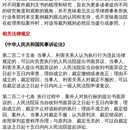
对不同案件裁判文书的梳理和研究，旨在为更多读者提供不同
的研究角度和观察的视角，并不意味着北京云亭律师事务所执
行业务部对本文案例裁判观点的认同和支持，也不意味着法院
在处理类似案件时，对该等裁判规则必然应当援引或参照。）
相关法律规定
《中华人民共和国民事诉讼法》
第二百二十五条 当事人、利害关系人认为执行行为违反法律
规定的，可以向负责执行的人民法院提出书面异议。当事人、
利害关系人提出书面异议的，人民法院应当自收到书面异议之
日起十五日内审查，理由成立的，裁定撤销或者改正；理由不
成立的，裁定驳回。当事人、利害关系人对裁定不服的，可以
自裁定送达之日起十日内向上一级人民法院申请复议。
第二百二十七条 执行过程中，案外人对执行标的提出书面异
议的，人民法院应当自收到书面异议之日起十五日内审查，理
由成立的，裁定中止对该标的的执行；理由不成立的，裁定驳
回。案外人、当事人对裁定不服，认为原判决、裁定错误的，
依照审判监督程序办理；与原判决、裁定无关的，可以自裁定
送达之日起十五日内向人民法院提起诉讼。