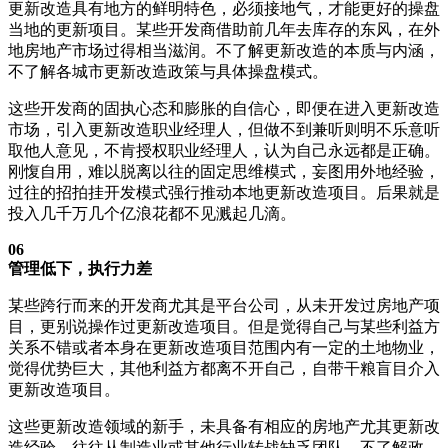
更新改造具有地方的鲜明特色，必须接地气，才能更好的操盘
当地的更新项目。某些开发商借助前几年去库存的东风，在外
地房地产市场过得相当滋润。不了解更新改造的本质与内涵，
不了解各城市更新改造政策与具体操盘模式。
这些开发商的固执心态和膨胀的自信心，即便在进入更新改造
市场，引入更新改造职业经理人，但做不到兼听则明不乐意听
取他人意见，不肯授权职业经理人，认为自己永远都是正确。
刚愎自用，难以脱离以往的固定思维模式，妄图用外地经验，
过往的招拍挂开发模式强行推动本地更新改造项目。后果就是
投入几千万几个亿浪花都不见溅起几滴。
06
管理低下，执行力差
某些跨行而来的开发商尤其是平台公司，从未开发过房地产项
目，更别说操作过更新改造项目。但是觉得自己与某些利益方
关系不错或者本身在更新改造项目范围内有一定的土地物业，
觉得优势巨大，其他利益方都离不开自己，自带干粮盲目介入
更新改造项目。
这些更新改造领域的新手，未具备有相应的房地产尤其更新改
造经验，往往从制造业或其他行业转战缺乏团队，不了解政