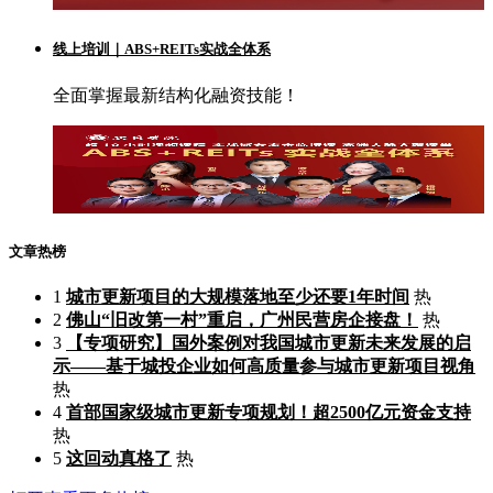
线上培训｜ABS+REITs实战全体系
全面掌握最新结构化融资技能！
文章热榜
1
城市更新项目的大规模落地至少还要1年时间
热
2
佛山“旧改第一村”重启，广州民营房企接盘！
热
3
【专项研究】国外案例对我国城市更新未来发展的启
示——基于城投企业如何高质量参与城市更新项目视角
热
4
首部国家级城市更新专项规划！超2500亿元资金支持
热
5
这回动真格了
热