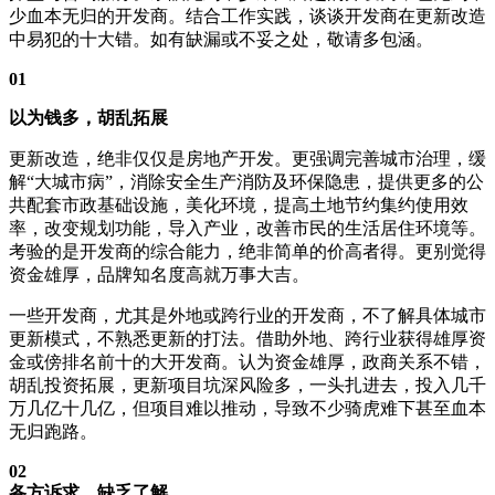
少血本无归的开发商。结合工作实践，谈谈开发商在更新改造
中易犯的十大错。如有缺漏或不妥之处，敬请多包涵。
01
以为钱多，胡乱拓展
更新改造，绝非仅仅是房地产开发。更强调完善城市治理，缓
解“大城市病”，消除安全生产消防及环保隐患，提供更多的公
共配套市政基础设施，美化环境，提高土地节约集约使用效
率，改变规划功能，导入产业，改善市民的生活居住环境等。
考验的是开发商的综合能力，绝非简单的价高者得。更别觉得
资金雄厚，品牌知名度高就万事大吉。
一些开发商，尤其是外地或跨行业的开发商，不了解具体城市
更新模式，不熟悉更新的打法。借助外地、跨行业获得雄厚资
金或傍排名前十的大开发商。认为资金雄厚，政商关系不错，
胡乱投资拓展，更新项目坑深风险多，一头扎进去，投入几千
万几亿十几亿，但项目难以推动，导致不少骑虎难下甚至血本
无归跑路。
02
各方诉求，缺乏了解