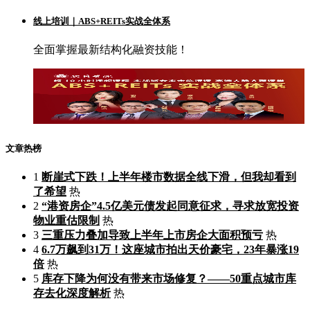
线上培训｜ABS+REITs实战全体系
全面掌握最新结构化融资技能！
文章热榜
1
断崖式下跌！上半年楼市数据全线下滑，但我却看到
了希望
热
2
“港资房企”4.5亿美元债发起同意征求，寻求放宽投资
物业重估限制
热
3
三重压力叠加导致上半年上市房企大面积预亏
热
4
6.7万飙到31万！这座城市拍出天价豪宅，23年暴涨19
倍
热
5
库存下降为何没有带来市场修复？——50重点城市库
存去化深度解析
热