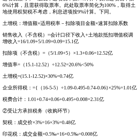
6%计算，且需获得取票率。此处取票率简化为100%，取得土
地使用权契税不考虑，利息进项按9%计算。下同。
土增税：增值额×适用税率－扣除项目金额×速算扣除系数
销售收入（不含税）=会计口径下收入+土地款抵扣增值税调
增收入=16/1.09+5/1.09×0.09=15.1亿
扣除项（不含税）=（5/1.09+5）×1.3+0.06=12.52亿
增值率=（15.1-12.52）÷12.52=20.6%<50%
土增税=(15.1-12.52)×30%=0.74亿
企业所得税：={（16-5-5）÷1.09-0.495-0.74-0.06}×25%=1.01亿
税费合计：1.01+0.74+0.06+0.495+0.008=2.31亿
②受让方承担税务（收购环节）
契税：成交价×3%=16×3%=0.48亿
印花税：成交金额×0.5‰=16×0.5‰=0.008亿