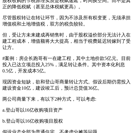
股权收购的节税原理实质是税赋递延，时间换空间。而不是真
正的降低税赋（甚至总体税赋更高）。
尽管股权转让在转让环节，因为不涉及所有权变更，无须承担
增值税和土地增值税，双方的税负较轻。
但，受让方未来建成再销售时，由于股权溢价部分无法计入在
建工程成本，增值额将大大提高，相当于税费延迟转嫁到了受
让方。
#案例：房企长跑哥有一在建工程，其中土地价款5亿元。目前
投入已达立项总投入25%，满足转让条件。其中资本化利息
0.5亿，开发成本5亿。
现因资金短缺，欲和登山哥商量转让方式。假设后期仍需投入
建设资金10亿，建设竣工后，预计总货值36亿。
两公司商量下来，有以下2种方式，可以考虑:
a.登山哥以16亿收购项目资产
b.登山哥以16亿收购项目股权
假设业态全部为普通住宅，不考虑分摊等问题。