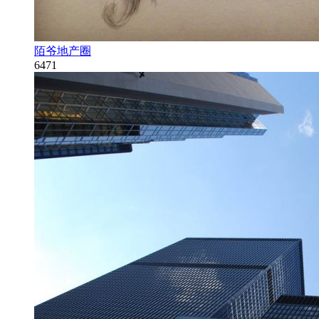
陌爷地产圈
6471