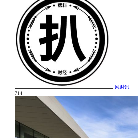
风财讯
714