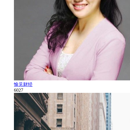
愉见财经
6027