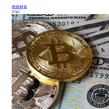
西政财富
3743