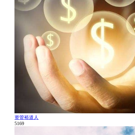
资管裕道人
5169