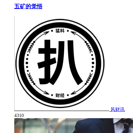
五矿的觉悟
风财讯
4310