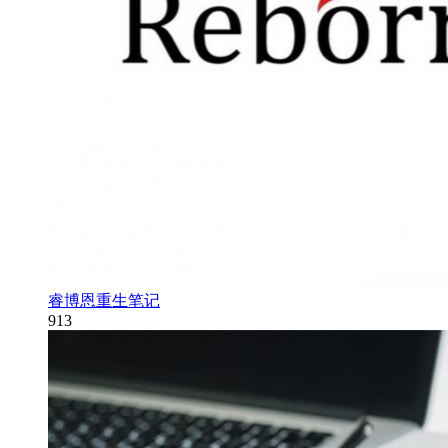
睿博恩重生笔记
913