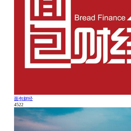
面包财经
4522