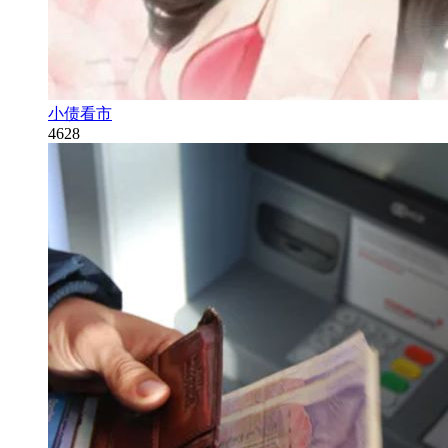
小债看市
4628