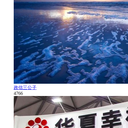
政信三公子
4766