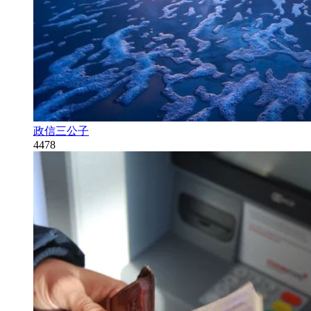
政信三公子
4478