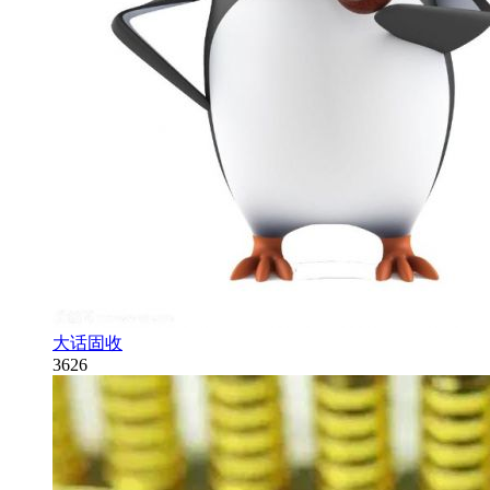
大话固收
3626