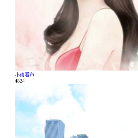
小债看市
4824