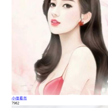
小债看市
7982