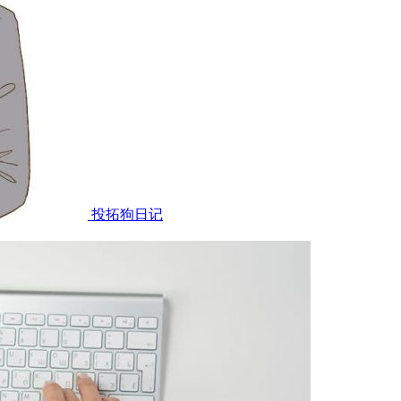
投拓狗日记