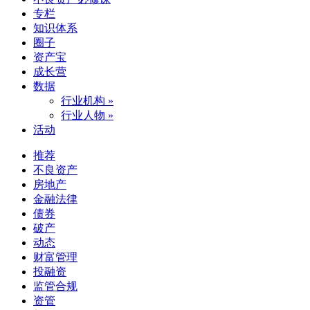
专栏
知识体系
圈子
资产宝
成长营
数据
行业机构 »
行业人物 »
活动
推荐
不良资产
房地产
金融法律
债券
破产
动态
财富管理
投融资
监管合规
资管