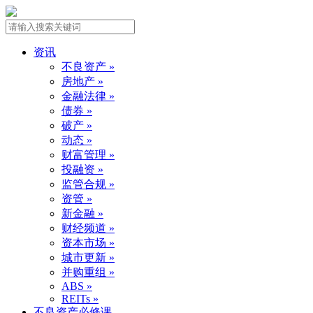
资讯
不良资产 »
房地产 »
金融法律 »
债券 »
破产 »
动态 »
财富管理 »
投融资 »
监管合规 »
资管 »
新金融 »
财经频道 »
资本市场 »
城市更新 »
并购重组 »
ABS »
REITs »
不良资产必修课