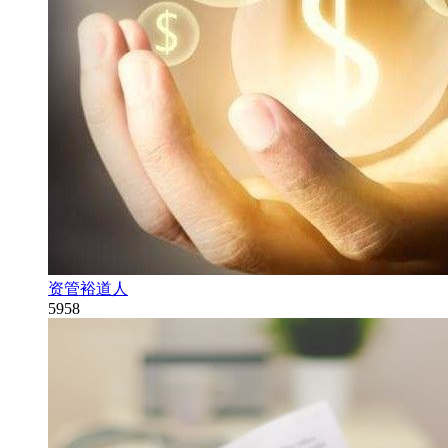
资管裕道人
5958