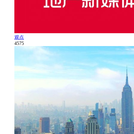
观点
4575