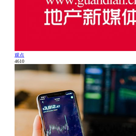
观点
4610