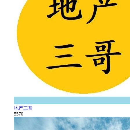
地产三哥
5570