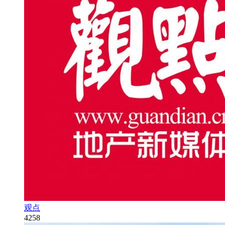
观点
4258