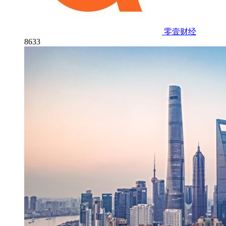
零壹财经
8633