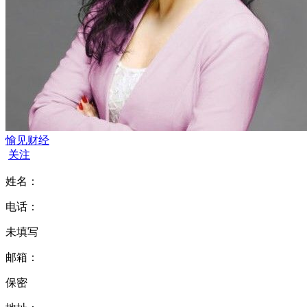
愉见财经
关注
姓名：
电话：
未填写
邮箱：
保密