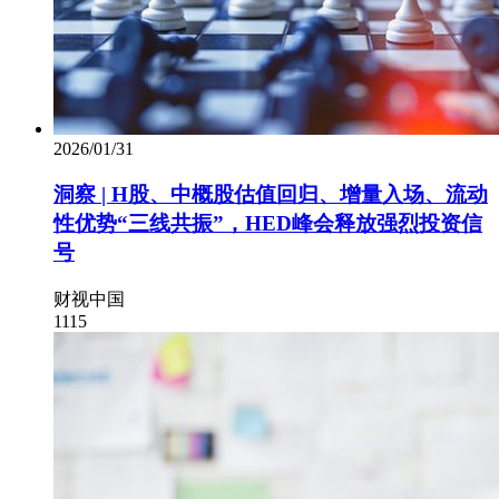
2026/01/31
洞察 | H股、中概股估值回归、增量入场、流动
性优势“三线共振”，HED峰会释放强烈投资信
号
财视中国
1115