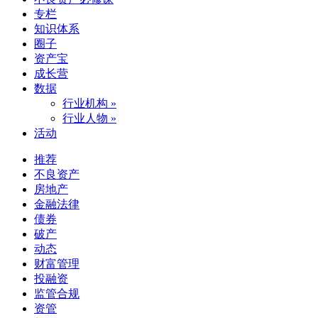
专栏
知识体系
圈子
资产宝
成长营
数据
行业机构 »
行业人物 »
活动
推荐
不良资产
房地产
金融法律
债券
破产
动态
财富管理
投融资
监管合规
资管