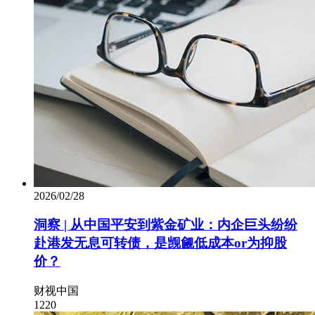
2026/02/28
洞察 | 从中国平安到紫金矿业：内企巨头纷纷
赴港发无息可转债，是觊觎低成本or为抑股
价？
财视中国
1220