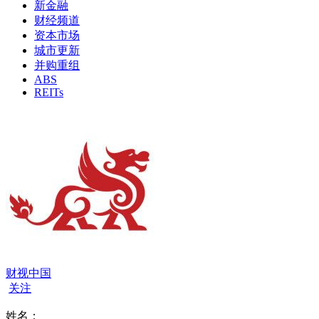
新金融
财经频道
资本市场
城市更新
并购重组
ABS
REITs
财视中国
关注
姓名：