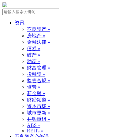
资讯
不良资产 »
房地产 »
金融法律 »
债券 »
破产 »
动态 »
财富管理 »
投融资 »
监管合规 »
资管 »
新金融 »
财经频道 »
资本市场 »
城市更新 »
并购重组 »
ABS »
REITs »
不良资产必修课