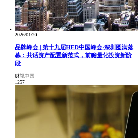
2026/01/20
品牌峰会 | 第十九届HED中国峰会·深圳圆满落
幕：共话资产配置新范式，前瞻量化投资新阶
段
财视中国
1257